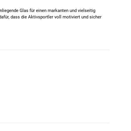
anliegende Glas für einen markanten und vielseitig
für, dass die Aktivsportler voll motiviert und sicher
 Details zu verbessern.
icher sitzt.