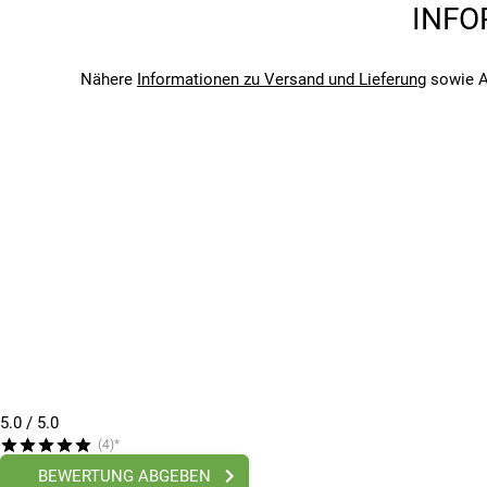
INFO
Glashöhe: 56,7 mm
2025
Gestellbreite: 142 mm
Bitte beachte, dass es zu Abweichungen zwischen den 
Nastenstegbreite: 12 mm
Bitte beachte, dass es zu Abweichungen zwischen den 
Nähere
Informationen zu Versand und Lieferung
sowie A
Bügellänge: 140 mm
Rahmenfarbe: matte carbon
5.0
/ 5.0
(4)*
BEWERTUNG ABGEBEN