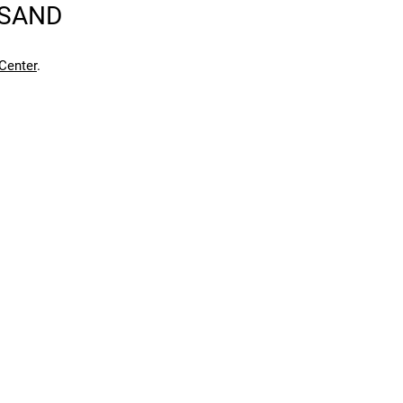
RSAND
en kann. Einen Fehler gefunden?
Hier melden.
en kann. Einen Fehler gefunden?
Hier melden.
Center
.