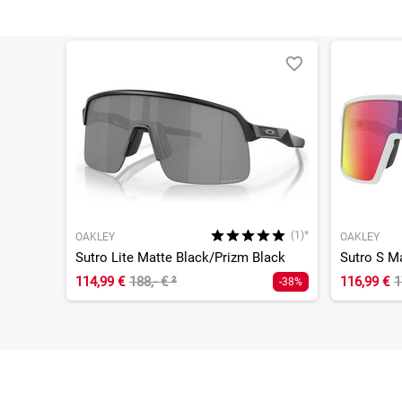
(1)*
OAKLEY
OAKLEY
Sutro Lite Matte Black/Prizm Black
Sutro S M
114,99 €
188,- €
²
116,99 €
1
-38%