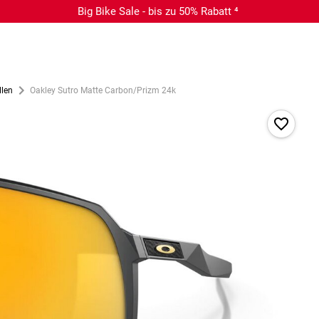
Big Bike Sale - bis zu 50% Rabatt ⁴
llen
Oakley Sutro Matte Carbon/Prizm 24k