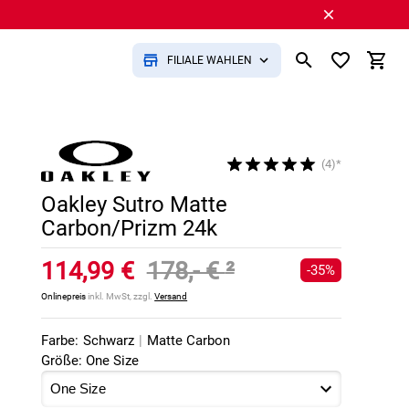
FILIALE WÄHLEN
(4)*
Oakley Sutro Matte
Carbon/Prizm 24k
114,99 €
178,- €
²
-35%
Onlinepreis
inkl. MwSt, zzgl.
Versand
Farbe:
Schwarz
|
Matte Carbon
Größe: One Size