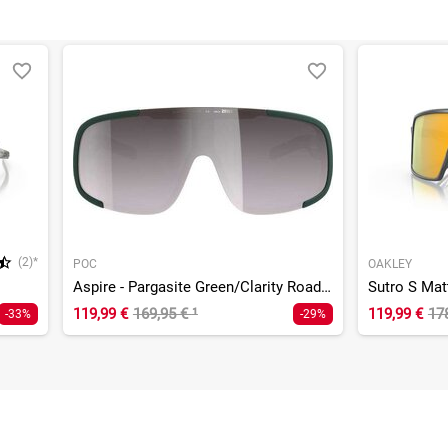
(2)*
POC
OAKLEY
Aspire - Pargasite Green/Clarity Road/Sunny Silver
Sutro S Mat
119,99 €
169,95 €
¹
119,99 €
17
-33%
-29%