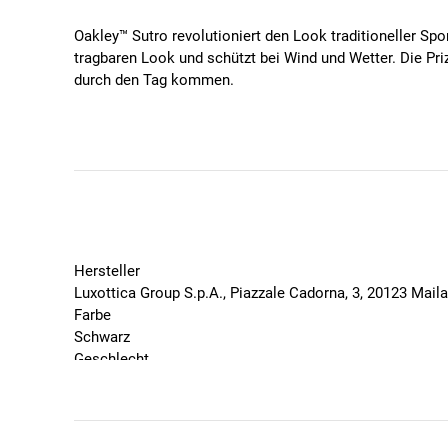
Oakley™ Sutro revolutioniert den Look traditioneller Spor
tragbaren Look und schützt bei Wind und Wetter. Die Priz
durch den Tag kommen.
PRIZM™
Oakleys exklusive Glastechnologie wurde entwickelt, um
Prizm 24K
Lichtübertragung: 11%
Lichtverhältnisse: helles Licht
Kontrast: erhöht
Hersteller
Basis Gläserfarbe: bronze
Luxottica Group S.p.A., Piazzale Cadorna, 3, 20123 Mai
Farbe
Spezifikationen
Schwarz
Geschlecht
Das leichte O Matter™-Material verspricht Langle
Unisex
Unobtainium®-Nasenkissen bieten einen rutschfeste
Marke
Die schmalen Bügel passen unter Kappen und He
Oakley
Prizm 24K Glastechnologie
Saison