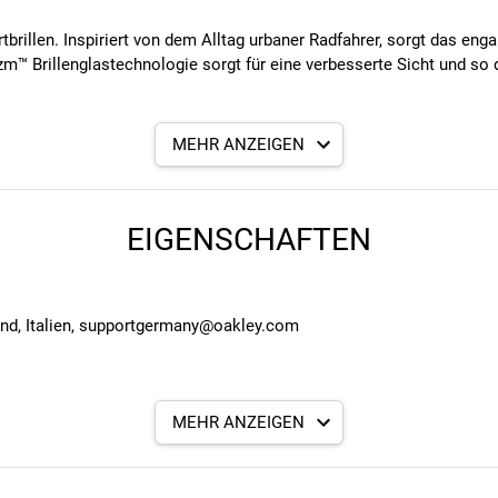
tbrillen. Inspiriert von dem Alltag urbaner Radfahrer, sorgt das eng
m™ Brillenglastechnologie sorgt für eine verbesserte Sicht und so da
MEHR ANZEIGEN
 Farbe und Kontrast zu optimieren und dadurch die Sichtbarkeit von
EIGENSCHAFTEN
land, Italien, supportgermany@oakley.com
bigkeit und uneingeschränkten Tragekomfort
MEHR ANZEIGEN
n Halt bei Schweißbildung, sodass die Brille nicht verrutscht und s
lme