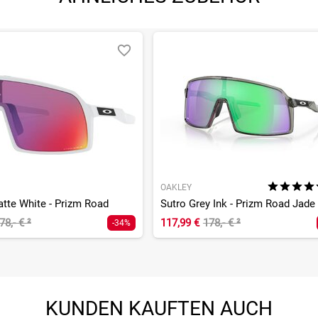
OAKLEY
atte White - Prizm Road
Sutro Grey Ink - Prizm Road Jade
78,- €
²
117,99 €
178,- €
²
-34%
KUNDEN KAUFTEN AUCH