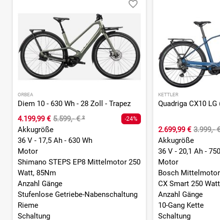
ORBEA
KETTLER
Diem 10 - 630 Wh - 28 Zoll - Trapez
4.199,99 €
5.599,- €
²
-24%
Akkugröße
2.699,99 €
3.999,- 
36 V - 17,5 Ah - 630 Wh
Akkugröße
Motor
36 V - 20,1 Ah - 75
Shimano STEPS EP8 Mittelmotor 250
Motor
Watt, 85Nm
Bosch Mittelmotor
Anzahl Gänge
CX Smart 250 Watt
Stufenlose Getriebe-Nabenschaltung
Anzahl Gänge
Rieme
10-Gang Kette
Schaltung
Schaltung