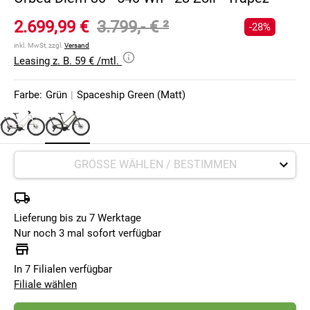
2.699,99 €
3.799,- €
²
-28%
inkl. MwSt, zzgl.
Versand
Leasing z. B. 59 € /mtl.
Farbe:
Grün
|
Spaceship Green (Matt)
Lieferung bis zu 7 Werktage
Nur noch 3 mal sofort verfügbar
In 7 Filialen verfügbar
Filiale wählen