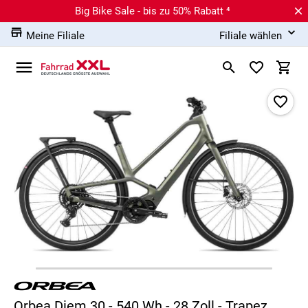
Big Bike Sale - bis zu 50% Rabatt ⁴
Meine Filiale
Filiale wählen
Orbea Diem 30 - 540 Wh - 28 Zoll - Trapez