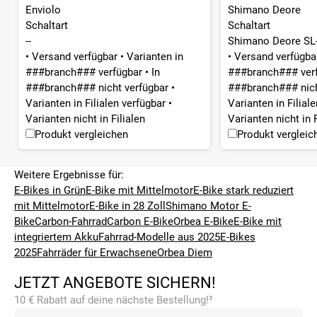
Enviolo
Shimano Deore
Schaltart
Schaltart
--
Shimano Deore SL-
•
Versand verfügbar
•
Varianten in
•
Versand verfügb
###branch### verfügbar
•
In
###branch### ver
###branch### nicht verfügbar
•
###branch### nich
Varianten in Filialen verfügbar
•
Varianten in Filial
Varianten nicht in Filialen
Varianten nicht in F
Produkt vergleichen
Produkt vergleic
Weitere Ergebnisse für:
E-Bikes in Grün
E-Bike mit Mittelmotor
E-Bike stark reduziert
mit Mittelmotor
E-Bike in 28 Zoll
Shimano Motor E-
Bike
Carbon-Fahrrad
Carbon E-Bike
Orbea E-Bike
E-Bike mit
integriertem Akku
Fahrrad-Modelle aus 2025
E-Bikes
2025
Fahrräder für Erwachsene
Orbea Diem
JETZT ANGEBOTE SICHERN!
10 € Rabatt auf deine nächste Bestellung!³