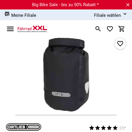
Big Bike Sale - bis zu 50% Rabatt ⁴
Meine Filiale
Filiale wählen
(7)*