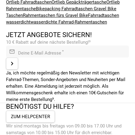
Ortlieb Fahrradtaschen
Ortlieb Gepäckträgertasche
Ortlieb
Rahmentasche
Bikepacking Fahrradtaschen
Gravel Bike
Taschen
Rahmentaschen fürs Gravel Bike
Fahrradtaschen
wasserdicht
wasserdichte Fahrrad-Rahmentaschen
JETZT ANGEBOTE SICHERN!
10 € Rabatt auf deine nächste Bestellung!³
*
Deine E-Mail Adresse
Ja, ich möchte regelmäßig den Newsletter mit wichtigen
Fahrrad-Themen, Sonder-Angeboten und Neuheiten per Mail
erhalten. Eine Abmeldung ist jederzeit möglich. Als
Willkommensgeschenk erhalte ich einen 10€-Gutschein für
meine erste Bestellung³.
BENÖTIGST DU HILFE?
ZUM HELPCENTER
Wir sind montags bis freitags von 09.00 bis 17.00 Uhr und
samstags von 10.00 bis 15.00 Uhr für dich erreichbar.