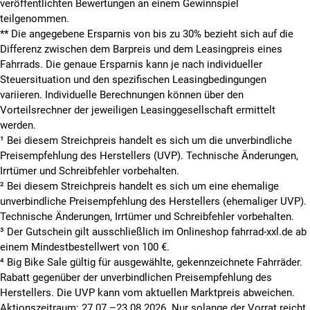
veröffentlichten Bewertungen an einem Gewinnspiel
teilgenommen.
**
Die angegebene Ersparnis von bis zu 30% bezieht sich auf die
Differenz zwischen dem Barpreis und dem Leasingpreis eines
Fahrrads. Die genaue Ersparnis kann je nach individueller
Steuersituation und den spezifischen Leasingbedingungen
variieren. Individuelle Berechnungen können über den
Vorteilsrechner der jeweiligen Leasinggesellschaft ermittelt
werden.
¹ Bei diesem Streichpreis handelt es sich um die unverbindliche
Preisempfehlung des Herstellers (UVP). Technische Änderungen,
Irrtümer und Schreibfehler vorbehalten.
² Bei diesem Streichpreis handelt es sich um eine ehemalige
unverbindliche Preisempfehlung des Herstellers (ehemaliger UVP).
Technische Änderungen, Irrtümer und Schreibfehler vorbehalten.
³ Der Gutschein gilt ausschließlich im Onlineshop fahrrad-xxl.de ab
einem Mindestbestellwert von 100 €.
⁴ Big Bike Sale gültig für ausgewählte, gekennzeichnete Fahrräder.
Rabatt gegenüber der unverbindlichen Preisempfehlung des
Herstellers. Die UVP kann vom aktuellen Marktpreis abweichen.
Aktionszeitraum: 27.07.–23.08.2026. Nur solange der Vorrat reicht.