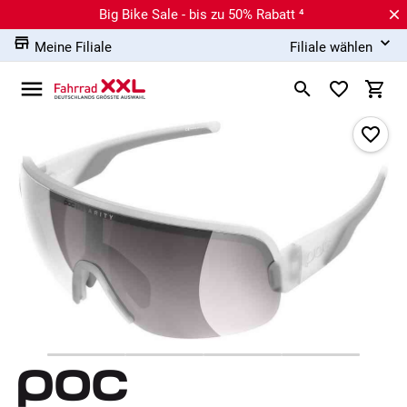
Big Bike Sale - bis zu 50% Rabatt ⁴
Meine Filiale
Filiale wählen