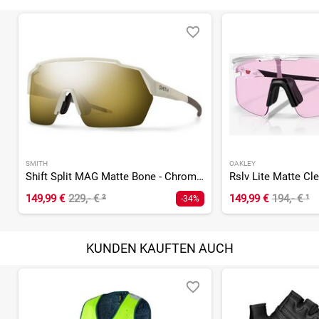
SMITH
OAKLEY
Shift Split MAG Matte Bone - ChromaPop Black Gold Mirror
149,99 €
229,- €
²
149,99 €
194,- €
¹
-34%
KUNDEN KAUFTEN AUCH