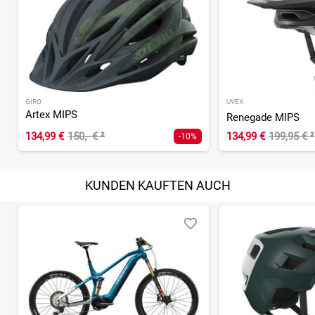
GIRO
UVEX
Artex MIPS
Renegade MIPS
134,99 €
150,- €
²
134,99 €
199,95 €
²
-10%
KUNDEN KAUFTEN AUCH