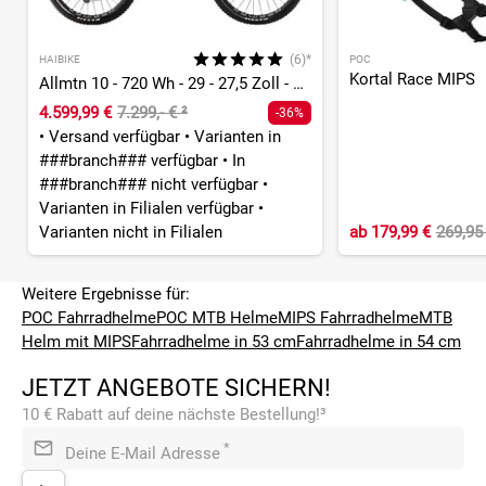
(6)*
HAIBIKE
POC
Kortal Race MIPS
Allmtn 10 - 720 Wh - 29 - 27,5 Zoll - Fully
4.599,99 €
7.299,- €
²
-36%
•
Versand verfügbar
•
Varianten in
###branch### verfügbar
•
In
###branch### nicht verfügbar
•
Varianten in Filialen verfügbar
•
Varianten nicht in Filialen
ab
179,99 €
269,95
Weitere Ergebnisse für:
POC Fahrradhelme
POC MTB Helme
MIPS Fahrradhelme
MTB
Helm mit MIPS
Fahrradhelme in 53 cm
Fahrradhelme in 54 cm
JETZT ANGEBOTE SICHERN!
10 € Rabatt auf deine nächste Bestellung!³
*
Deine E-Mail Adresse