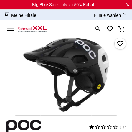
Big Bike Sale - bis zu 50% Rabatt ⁴
Meine Filiale
Filiale wählen
(1)*