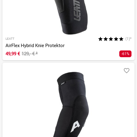
(1)*
LEATT
AirFlex Hybrid Knie Protektor
49,99 €
129,- €
²
-61%