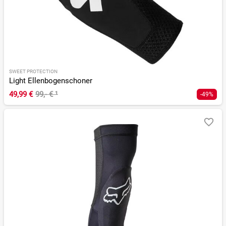
SWEET PROTECTION
Light Ellenbogenschoner
49,99 €
99,- €
¹
-49%