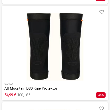
OAKLEY
All Mountain D30 Knie Protektor
54,99 €
100,- €
²
-45%