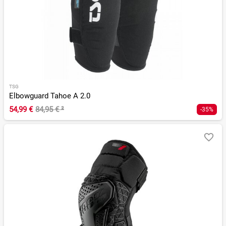
TSG
Elbowguard Tahoe A 2.0
54,99 €
84,95 €
²
-35%