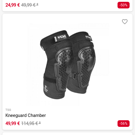
24,99 €
49,99 €
²
-50%
TSG
Kneeguard Chamber
49,99 €
114,95 €
²
-56%