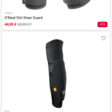
O'NEAL
O'Neal Dirt Knee Guard
44,99 €
69,99 €
²
-35%
FOX