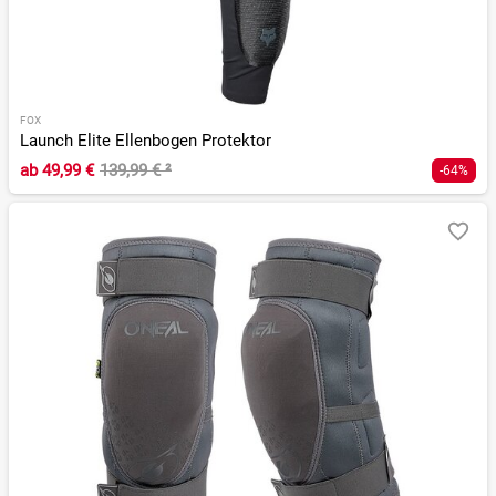
FOX
Launch Elite Ellenbogen Protektor
ab
49,99 €
139,99 €
²
-64%