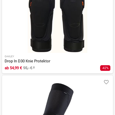
OAKLEY
Drop In D30 Knie Protektor
ab
54,99 €
95,- €
²
-42%