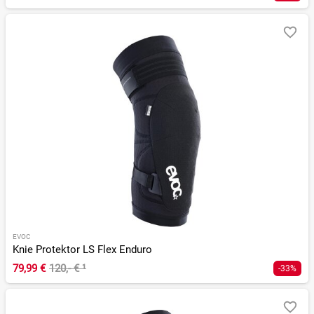
EVOC
Knie Protektor LS Flex Enduro
79,99 €
120,- €
¹
-33%