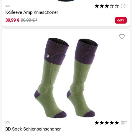
(1)*
ION
K-Sleeve Amp Knieschoner
39,99 €
99,99 €
²
-60%
(3)*
ION
BD-Sock Schienbeinschoner