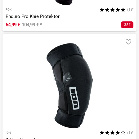
(1)*
FOX
Enduro Pro Knie Protektor
64,99 €
104,99 €
²
-38%
(1)*
ION