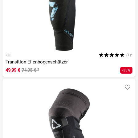
(1)*
7IDP
Transition Ellenbogenschützer
49,99 €
74,95 €
²
-33%