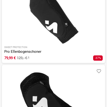
SWEET PROTECTION
Pro Ellenbogenschoner
79,99 €
129,- €
¹
-37%