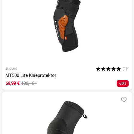
(1)*
ENDURA
MT500 Lite Knieprotektor
69,99 €
100,- €
¹
-30%