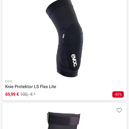
EVOC
Knie Protektor LS Flex Lite
69,99 €
100,- €
¹
-30%