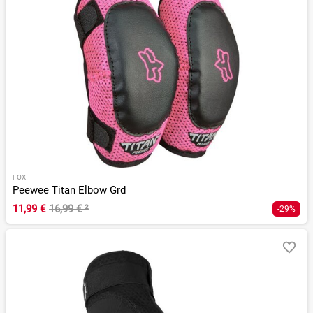
FOX
Peewee Titan Elbow Grd
11,99 €
16,99 €
²
-29%