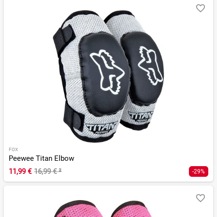
FOX
Peewee Titan Elbow
11,99 €
16,99 €
²
-29%