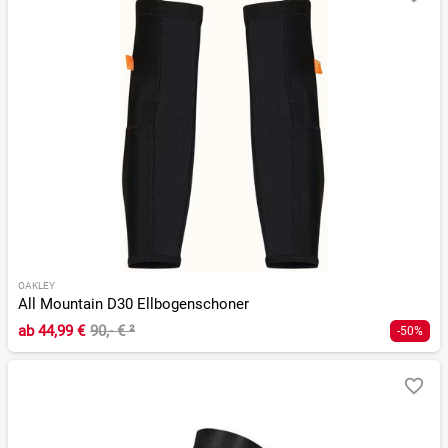
OAKLEY
All Mountain D30 Ellbogenschoner
ab
44,99 €
90,- €
²
-50%