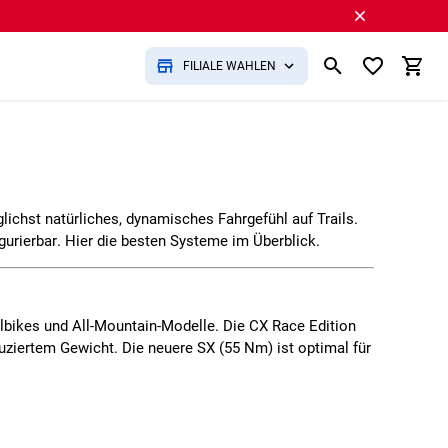
FILIALE WÄHLEN
glichst
natürliches, dynamisches Fahrgefühl
auf Trails.
igurierbar
. Hier die besten Systeme im Überblick.
ilbikes und All-Mountain-Modelle. Die
CX Race Edition
duziertem Gewicht. Die neuere
SX
(55 Nm) ist optimal für