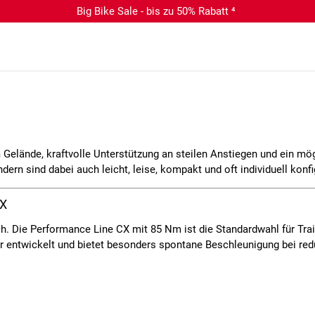
Big Bike Sale - bis zu 50% Rabatt ⁴
m Gelände
,
kraftvolle Unterstützung an steilen Anstiegen
und ein mö
ndern sind dabei auch
leicht, leise, kompakt
und oft
individuell konf
SX
ch. Die
Performance Line CX
mit 85 Nm ist die Standardwahl für Tra
rer entwickelt und bietet besonders spontane Beschleunigung bei re