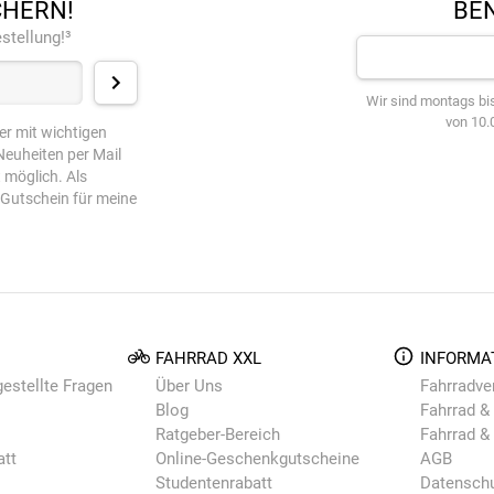
CHERN!
BEN
stellung!³
Wir sind montags bis
von 10.0
er mit wichtigen
euheiten per Mail
t möglich. Als
-Gutschein für meine
FAHRRAD XXL
INFORMA
gestellte Fragen
Über Uns
Fahrradve
Blog
Fahrrad & 
Ratgeber-Bereich
Fahrrad &
att
Online-Geschenkgutscheine
AGB
Studentenrabatt
Datensch