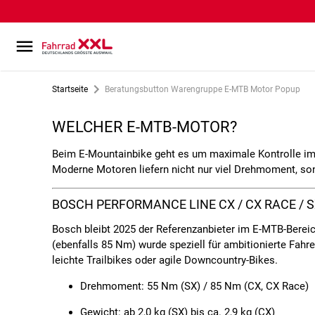
Startseite
Beratungsbutton Warengruppe E-MTB Motor Popup
WELCHER E-MTB-MOTOR?
Beim E-Mountainbike geht es um
maximale Kontrolle i
Moderne Motoren liefern nicht nur viel Drehmoment, so
BOSCH PERFORMANCE LINE CX / CX RACE / 
Bosch bleibt 2025 der Referenzanbieter im E-MTB-Berei
(ebenfalls 85 Nm) wurde speziell für ambitionierte Fah
leichte Trailbikes oder agile Downcountry-Bikes.
Drehmoment:
55 Nm (SX) / 85 Nm (CX, CX Race)
Gewicht:
ab 2,0 kg (SX) bis ca. 2,9 kg (CX)