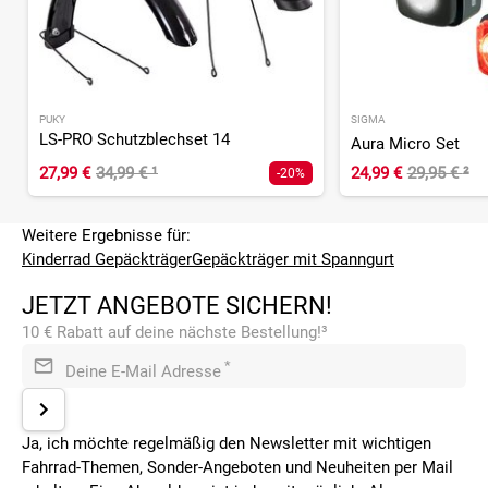
PUKY
SIGMA
LS-PRO Schutzblechset 14
Aura Micro Set
27,99 €
34,99 €
¹
24,99 €
29,95 €
²
-20%
Weitere Ergebnisse für:
Kinderrad Gepäckträger
Gepäckträger mit Spanngurt
JETZT ANGEBOTE SICHERN!
10 € Rabatt auf deine nächste Bestellung!³
*
Deine E-Mail Adresse
Ja, ich möchte regelmäßig den Newsletter mit wichtigen
Fahrrad-Themen, Sonder-Angeboten und Neuheiten per Mail