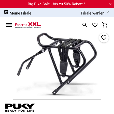
Big Bike Sale - bis zu 50% Rabatt ⁴
Meine Filiale
Filiale wählen