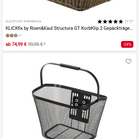
(11)*
KLICKFIX BY RIXEN&KAUL
KLICKfix by Rixen&Kaul Structura GT KorbKlip 2 Gepäckträgerkorb
+1
ab
74,99 €
99,95 €
¹
-24%