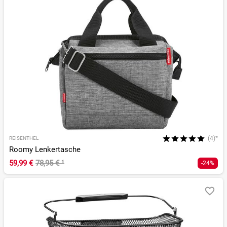
(4)*
REISENTHEL
Roomy Lenkertasche
59,99 €
78,95 €
¹
-24%