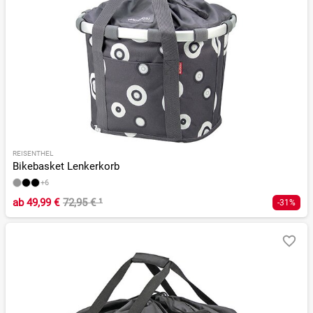
REISENTHEL
Bikebasket Lenkerkorb
+6
ab
49,99 €
72,95 €
¹
-31%