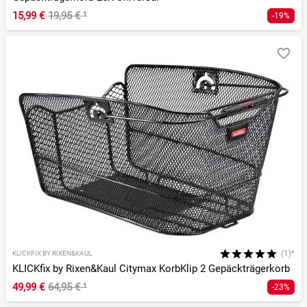
15,99 €
19,95 €
¹
-19%
(1)*
KLICKFIX BY RIXEN&KAUL
KLICKfix by Rixen&Kaul Citymax KorbKlip 2 Gepäckträgerkorb
49,99 €
64,95 €
¹
-23%