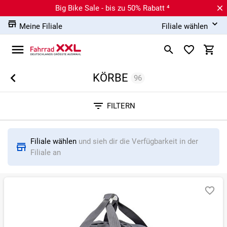
Big Bike Sale - bis zu 50% Rabatt ⁴
Meine Filiale
Filiale wählen
KÖRBE
96
Sortieren nach
FILTERN
RELEVANZ
BESTSELLER
ERSPARNIS IN %
N
Filiale wählen
und sieh dir die Verfügbarkeit in der
Filiale an