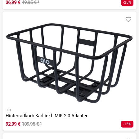
36,99 €
49,95 €
¹
-25%
QIO
Hinterradkorb Karl inkl. MIK 2.0 Adapter
92,99 €
109,95 €
¹
-15%