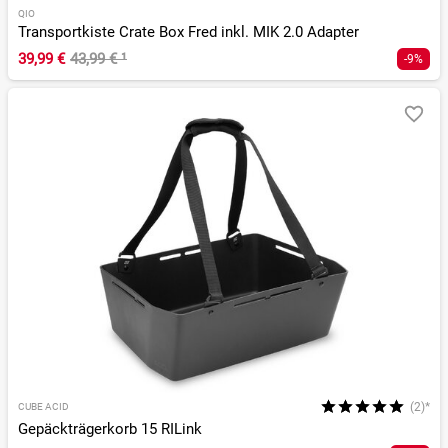
QIO
Transportkiste Crate Box Fred inkl. MIK 2.0 Adapter
39,99 €
43,99 €
¹
-9%
(2)*
CUBE ACID
Gepäckträgerkorb 15 RILink