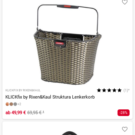
(1)*
KLICKFIX BY RIXEN&KAUL
KLICKfix by Rixen&Kaul Struktura Lenkerkorb
+2
ab
49,99 €
69,95 €
¹
-28%