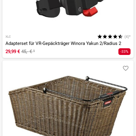
(4)*
XLC
Adapterset für VR-Gepäckträger Winora Yakun 2/Radius 2
29,99 €
45,- €
¹
-33%