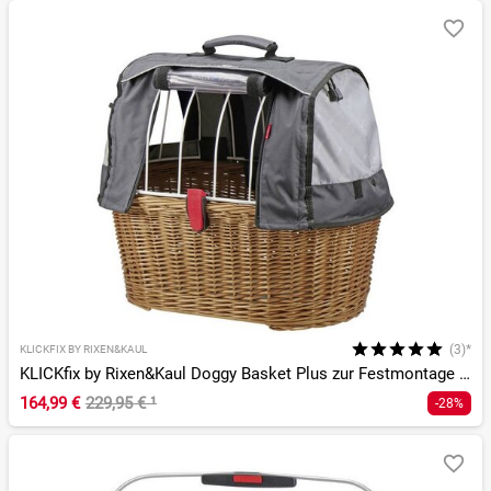
(3)*
KLICKFIX BY RIXEN&KAUL
KLICKfix by Rixen&Kaul Doggy Basket Plus zur Festmontage am Gepäckträger + Wetters.
164,99 €
229,95 €
¹
-28%