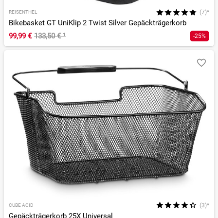
(7)*
REISENTHEL
Bikebasket GT UniKlip 2 Twist Silver Gepäckträgerkorb
99,99 €
133,50 €
¹
-25%
(3)*
CUBE ACID
Gepäckträgerkorb 25X Universal