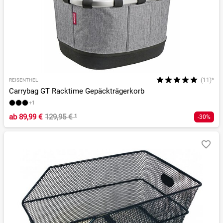
(11)*
REISENTHEL
Carrybag GT Racktime Gepäckträgerkorb
+1
ab
89,99 €
129,95 €
¹
-30%