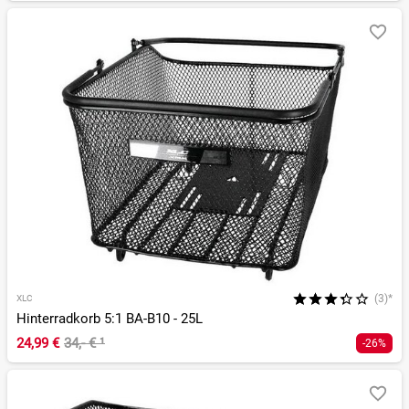
(3)*
XLC
Hinterradkorb 5:1 BA-B10 - 25L
24,99 €
34,- €
¹
-26%