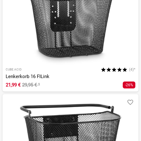
(4)*
CUBE ACID
Lenkerkorb 16 FILink
21,99 €
29,95 €
¹
-26%