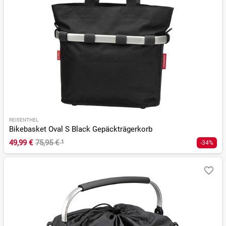
REISENTHEL
Bikebasket Oval S Black Gepäckträgerkorb
49,99 €
75,95 €
¹
-34%