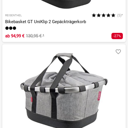
(5)*
REISENTHEL
Bikebasket GT UniKlip 2 Gepäckträgerkorb
ab
94,99 €
130,95 €
¹
-27%