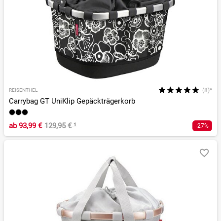
(8)*
REISENTHEL
Carrybag GT UniKlip Gepäckträgerkorb
ab
93,99 €
129,95 €
¹
-27%