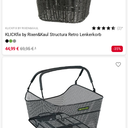
(2)*
KLICKFIX BY RIXEN&KAUL
KLICKfix by Rixen&Kaul Structura Retro Lenkerkorb
44,99 €
69,95 €
¹
-35%