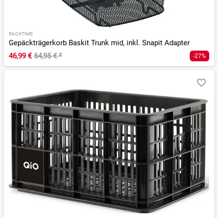
RACKTIME
Gepäckträgerkorb Baskit Trunk mid, inkl. Snapit Adapter
46,99 €
64,95 €
²
-27%