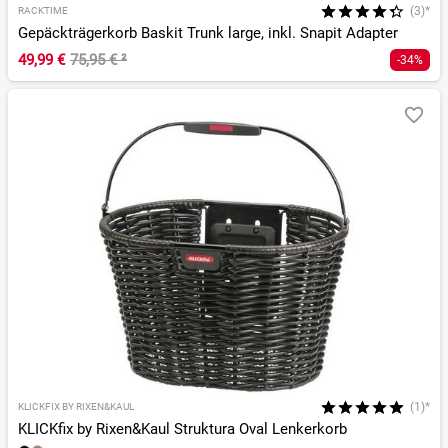
(3)*
RACKTIME
Gepäckträgerkorb Baskit Trunk large, inkl. Snapit Adapter
49,99 €
75,95 €
²
-34%
(1)*
KLICKFIX BY RIXEN&KAUL
KLICKfix by Rixen&Kaul Struktura Oval Lenkerkorb