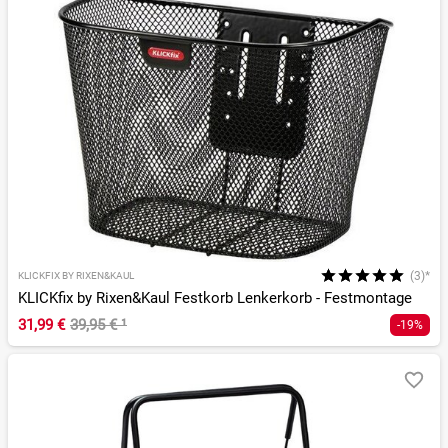
(3)*
KLICKFIX BY RIXEN&KAUL
KLICKfix by Rixen&Kaul Festkorb Lenkerkorb - Festmontage
31,99 €
39,95 €
¹
-19%