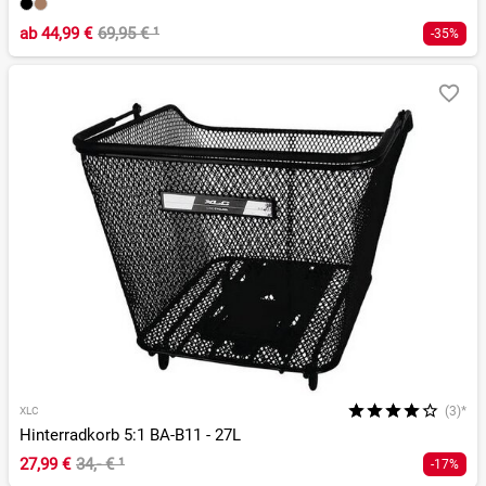
ab
44,99 €
69,95 €
¹
-35%
(3)*
XLC
Hinterradkorb 5:1 BA-B11 - 27L
27,99 €
34,- €
¹
-17%