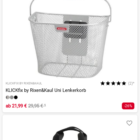
(2)*
KLICKFIX BY RIXEN&KAUL
KLICKfix by Rixen&Kaul Uni Lenkerkorb
ab
21,99 €
29,95 €
¹
-26%