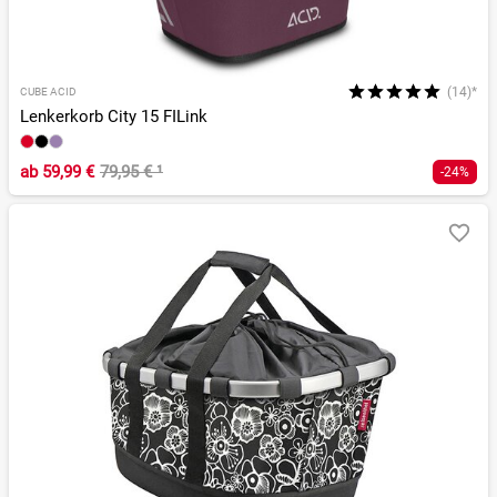
(14)*
CUBE ACID
Lenkerkorb City 15 FILink
ab
59,99 €
79,95 €
¹
-24%