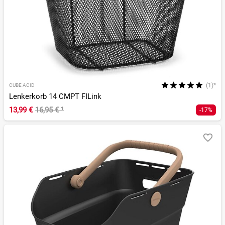
(1)*
CUBE ACID
Lenkerkorb 14 CMPT FILink
13,99 €
16,95 €
¹
-17%