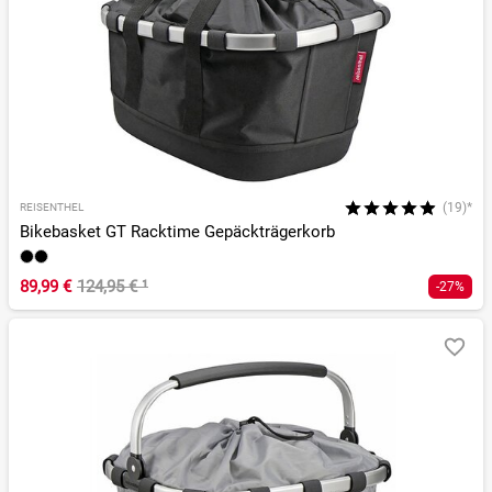
(19)*
REISENTHEL
Bikebasket GT Racktime Gepäckträgerkorb
89,99 €
124,95 €
¹
-27%