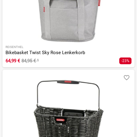
REISENTHEL
Bikebasket Twist Sky Rose Lenkerkorb
64,99 €
84,95 €
¹
-23%