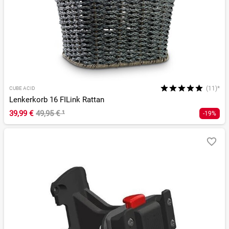
(11)*
CUBE ACID
Lenkerkorb 16 FILink Rattan
39,99 €
49,95 €
¹
-19%