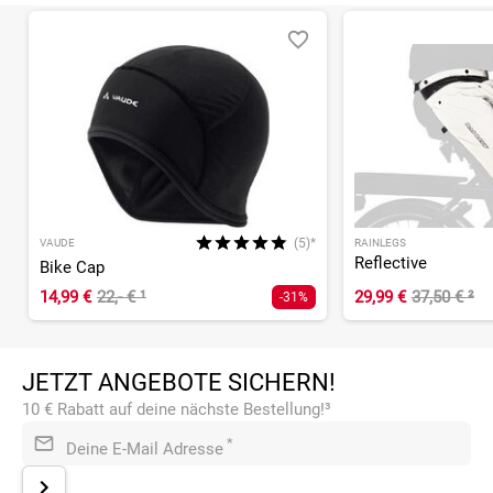
(5)*
VAUDE
RAINLEGS
Reflective
Bike Cap
14,99 €
22,- €
¹
29,99 €
37,50 €
²
-31%
JETZT ANGEBOTE SICHERN!
10 € Rabatt auf deine nächste Bestellung!³
*
Deine E-Mail Adresse