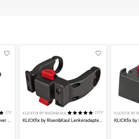
(7)*
(37)*
KLICKFIX BY RIXEN&KAUL
KLICKFIX BY 
Bikebasket GT UniKlip 2 Twist Silver Gepäckträgerkorb
KLICKfix by Rixen&Kaul Lenkeradapter E-Bike