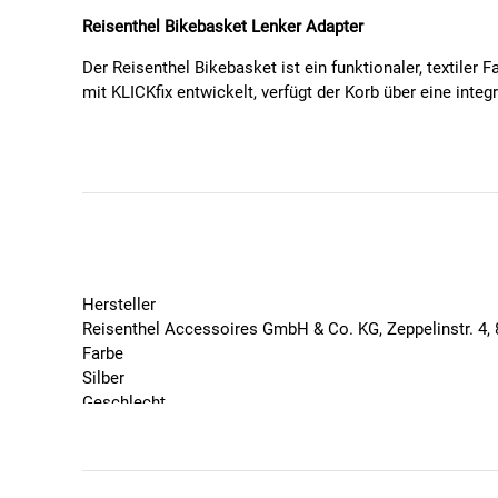
Reisenthel Bikebasket Lenker Adapter
Der Reisenthel Bikebasket ist ein funktionaler, textile
mit KLICKfix entwickelt, verfügt der Korb über eine int
Der stabile Aluminiumrahmen sorgt für Formstabilität, wä
und setzt optische Akzente. Dank Kordelverschluss wird
bieten. Bei Nichtgebrauch lässt sich der Korb flach zu
Bitte beachten: Der Lenker-Adapter ist nicht im Liefer
Eigenschaften:
Hersteller
Textiler Fahrradkorb zur Lenkermontage
Reisenthel Accessoires GmbH & Co. KG, Zeppelinstr. 4, 
Mit Kupplung für das KLICKfix Lenker-Adapter-Sy
Farbe
Stabiler Aluminiumrahmen mit farbig veredeltem 
Silber
Schnelles Öffnen und Schließen durch Kordelvers
Geschlecht
Innen- und Außenfächer für bessere Organisation
Unisex
Tragegriff für flexible Nutzung abseits des Fahrrad
Marke
Platzsparend zusammenfaltbar
Reisenthel
Adapter nicht im Lieferumfang enthalten