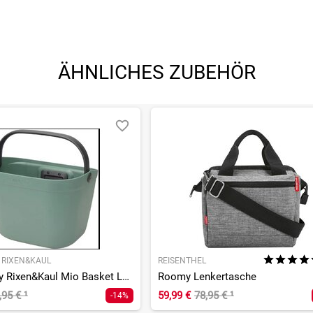
ÄHNLICHES ZUBEHÖR
Y RIXEN&KAUL
REISENTHEL
KLICKfix by Rixen&Kaul Mio Basket Lenkerkorb
Roomy Lenkertasche
,95 €
¹
59,99 €
78,95 €
¹
-14%