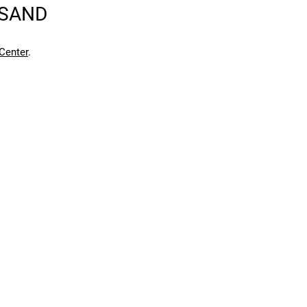
RSAND
en kann. Einen Fehler gefunden?
Hier melden.
en kann. Einen Fehler gefunden?
Hier melden.
Center
.