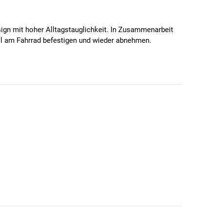
sign mit hoher Alltagstauglichkeit. In Zusammenarbeit
nell am Fahrrad befestigen und wieder abnehmen.
it einem farbig veredelten Aluminium-Bügel ausgestattet
fächer zusätzlichen Stauraum für kleinere Gegenstände