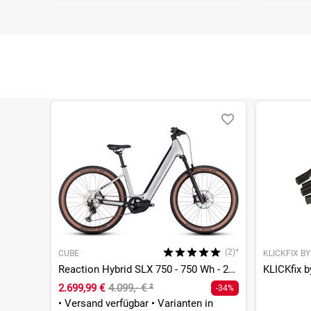
(2)*
CUBE
KLICKFIX B
Reaction Hybrid SLX 750 - 750 Wh - 27,5 Zoll - Tiefeinsteiger
KLICKfix 
2.699,99 €
4.099,- €
²
-34%
•
Versand verfügbar
•
Varianten in