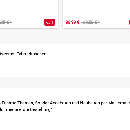
,95 €
¹
99,99 €
133,50 €
¹
-23%
isenthel Fahrradtaschen
 Fahrrad-Themen, Sonder-Angeboten und Neuheiten per Mail erhalte
ür meine erste Bestellung³.