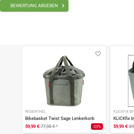
BEWERTUNG ABGEBEN
REISENTHEL
KLICKFIX B
Bikebasket Twist Sage Lenkerkorb
59,99 €
77,95 €
¹
59,99 €
69
-23%