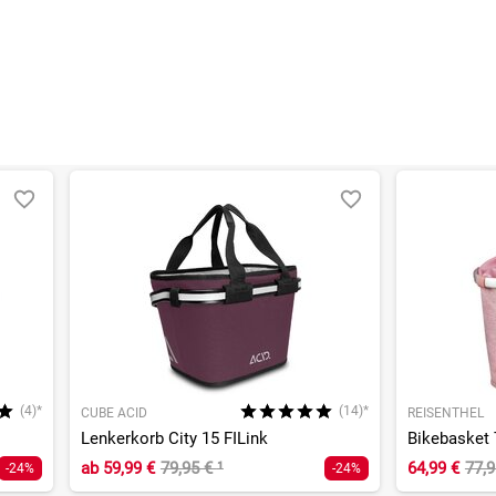
(4)*
(14)*
CUBE ACID
REISENTHEL
Lenkerkorb City 15 FILink
Bikebasket 
ab
59,99 €
79,95 €
¹
64,99 €
77,
-24%
-24%