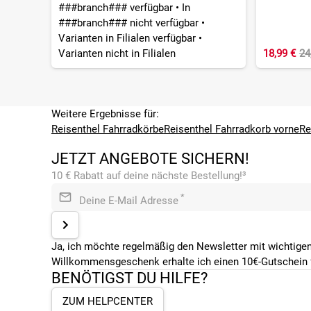
###branch### verfügbar
•
In
###branch### nicht verfügbar
•
Varianten in Filialen verfügbar
•
Varianten nicht in Filialen
18,99 €
24
Weitere Ergebnisse für:
Reisenthel Fahrradkörbe
Reisenthel Fahrradkorb vorne
Re
JETZT ANGEBOTE SICHERN!
10 € Rabatt auf deine nächste Bestellung!³
*
Deine E-Mail Adresse
Ja, ich möchte regelmäßig den Newsletter mit wichtigen
Willkommensgeschenk erhalte ich einen 10€-Gutschein f
BENÖTIGST DU HILFE?
ZUM HELPCENTER