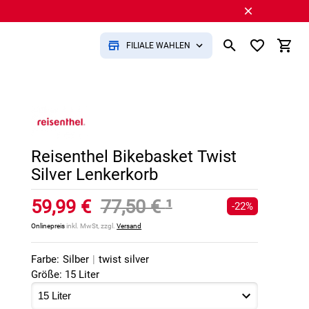
FILIALE WÄHLEN
Reisenthel Bikebasket Twist
Silver Lenkerkorb
59,99 €
77,50 €
¹
-22%
Onlinepreis
inkl. MwSt, zzgl.
Versand
Farbe:
Silber
|
twist silver
Größe: 15 Liter