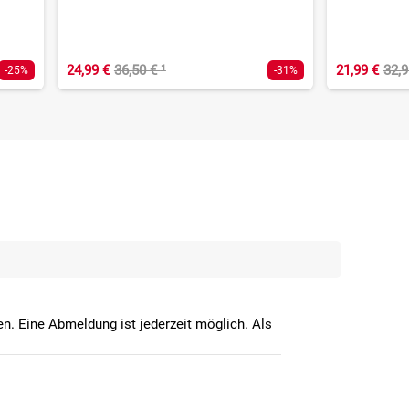
24,99 €
36,50 €
¹
21,99 €
32,
-25%
-31%
n. Eine Abmeldung ist jederzeit möglich. Als