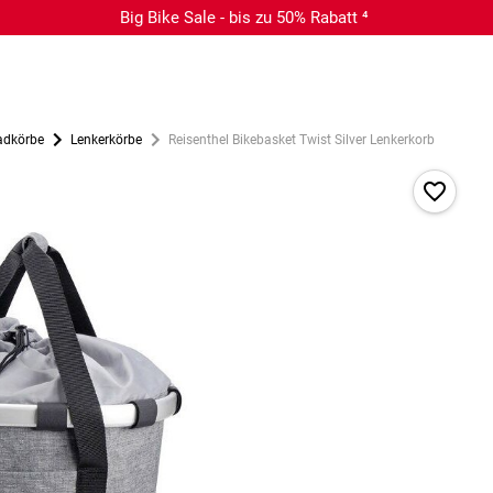
Big Bike Sale - bis zu 50% Rabatt ⁴
adkörbe
Lenkerkörbe
Reisenthel Bikebasket Twist Silver Lenkerkorb