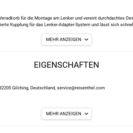
r Fahrradkorb für die Montage am Lenker und vereint durchdachtes De
egrierte Kupplung für das Lenker-Adapter-System und lässt sich sch
hrend das textile Material Flexibilität bietet. Dieses Modell ist m
MEHR ANZEIGEN
 der Inhalt schnell gesichert, während praktische Innen- und Außen
sammenlegen.
umfang enthalten und muss separat ausgewählt werden.
EIGENSCHAFTEN
82205 Gilching, Deutschland, service@reisenthel.com
stem
Bügel
chluss
MEHR ANZEIGEN
s