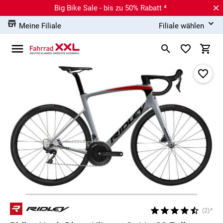
Big Bike Sale - bis zu 50% Rabatt ⁴
Meine Filiale
Filiale wählen
(2)*