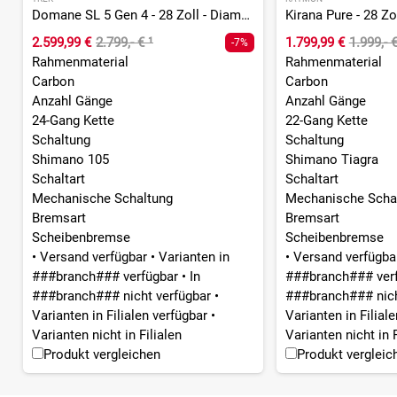
Domane SL 5 Gen 4 - 28 Zoll - Diamant - 2026
Kirana Pure - 28 Zo
2.599,99 €
2.799,- €
¹
1.799,99 €
1.999,- 
-7%
Rahmenmaterial
Rahmenmaterial
Carbon
Carbon
Anzahl Gänge
Anzahl Gänge
24-Gang Kette
22-Gang Kette
Schaltung
Schaltung
Shimano 105
Shimano Tiagra
Schaltart
Schaltart
Mechanische Schaltung
Mechanische Scha
Bremsart
Bremsart
Scheibenbremse
Scheibenbremse
•
Versand verfügbar
•
Varianten in
•
Versand verfügb
###branch### verfügbar
•
In
###branch### ver
###branch### nicht verfügbar
•
###branch### nich
Varianten in Filialen verfügbar
•
Varianten in Filial
Varianten nicht in Filialen
Varianten nicht in F
Produkt vergleichen
Produkt vergleic