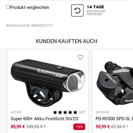
Produkt vergleichen
Artikelnummer:
M000093751
KUNDEN KAUFTEN AUCH
(4)*
LEZYNE
SHIMANO
Super 600+ Akku Frontlicht StVZO
PD-RS500 SPD-SL 
89,99 €
109,95 €
²
59,99 €
67,95 €
¹
-18%