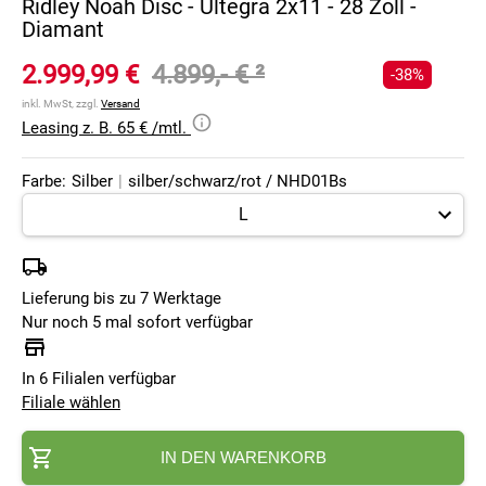
Ridley Noah Disc - Ultegra 2x11 - 28 Zoll -
Diamant
2.999,99 €
4.899,- €
²
-38%
inkl. MwSt, zzgl.
Versand
Leasing z. B. 65 € /mtl.
Farbe:
Silber
|
silber/schwarz/rot / NHD01Bs
Lieferung bis zu 7 Werktage
Nur noch 5 mal sofort verfügbar
In 6 Filialen verfügbar
Filiale wählen
IN DEN WARENKORB