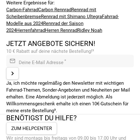
Weitere Ergebnisse für:
Carbon-Fahrrad
Carbon Rennrad
Rennrad mit
Scheibenbremse
Rennrad mit Shimano Ultegra
Fahrrad-
Modelle aus 2024
Rennrad der Saison
2024
Herrenfahrrad
Herren Rennrad
Ridley Noah
JETZT ANGEBOTE SICHERN!
10 € Rabatt auf deine nächste Bestellung!³
*
Deine E-Mail Adresse
Ja, ich möchte regelmäßig den Newsletter mit wichtigen
Fahrrad-Themen, Sonder-Angeboten und Neuheiten per Mail
erhalten. Eine Abmeldung ist jederzeit möglich. Als
Willkommensgeschenk erhalte ich einen 10€-Gutschein für
meine erste Bestellung³.
BENÖTIGST DU HILFE?
ZUM HELPCENTER
Wir sind montags bis freitags von 09.00 bis 17.00 Uhr und