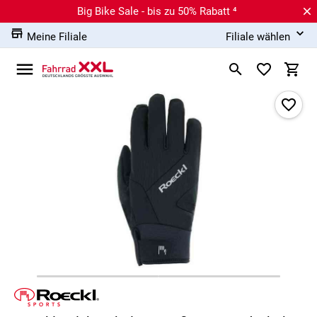
Big Bike Sale - bis zu 50% Rabatt ⁴
Meine Filiale
Filiale wählen