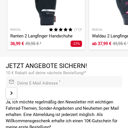
(11)*
ROECKL
ROECKL
Ranten 2 Langfinger Handschuhe
Waldau 2 Langfing
36,99 €
49,95 €
¹
ab
37,99 €
49,95 €
-25%
JETZT ANGEBOTE SICHERN!
10 € Rabatt auf deine nächste Bestellung!³
*
Deine E-Mail Adresse
Ja, ich möchte regelmäßig den Newsletter mit wichtigen
Fahrrad-Themen, Sonder-Angeboten und Neuheiten per Mail
erhalten. Eine Abmeldung ist jederzeit möglich. Als
Willkommensgeschenk erhalte ich einen 10€-Gutschein für
meine erste Bestellung³.