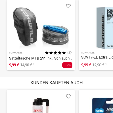
(3)*
SCHWALBE
SCHWALBE
Satteltasche MTB 29" inkl, Schlauch und Reifenheber
9,99 €
14,90 €
¹
9,99 €
12,90 €
¹
-32%
KUNDEN KAUFTEN AUCH