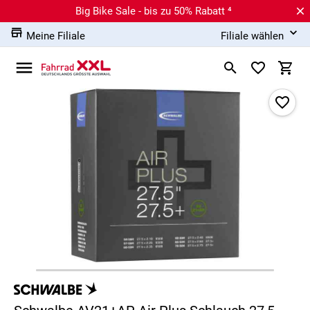
Big Bike Sale - bis zu 50% Rabatt ⁴
Meine Filiale
Filiale wählen