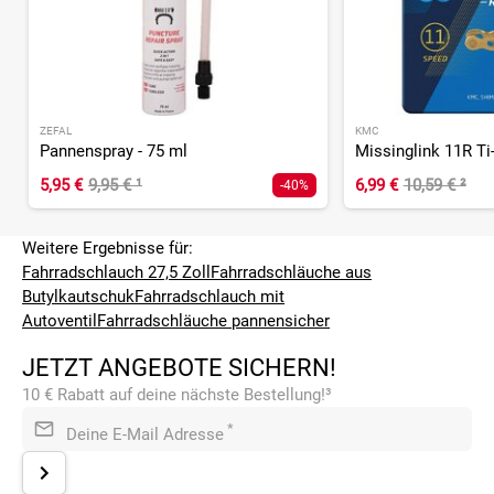
ZEFAL
KMC
Pannenspray - 75 ml
5,95 €
9,95 €
¹
6,99 €
10,59 €
²
-40%
Weitere Ergebnisse für:
Fahrradschlauch 27,5 Zoll
Fahrradschläuche aus
Butylkautschuk
Fahrradschlauch mit
Autoventil
Fahrradschläuche pannensicher
JETZT ANGEBOTE SICHERN!
10 € Rabatt auf deine nächste Bestellung!³
*
Deine E-Mail Adresse