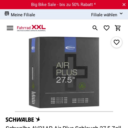
Big Bike Sale - bis zu 50% Rabatt ⁴
Meine Filiale
Filiale wählen