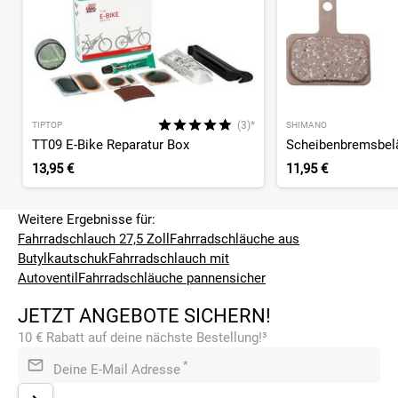
(3)*
TIPTOP
SHIMANO
TT09 E-Bike Reparatur Box
Scheibenbremsbel
13,95 €
11,95 €
Weitere Ergebnisse für:
Fahrradschlauch 27,5 Zoll
Fahrradschläuche aus
Butylkautschuk
Fahrradschlauch mit
Autoventil
Fahrradschläuche pannensicher
JETZT ANGEBOTE SICHERN!
10 € Rabatt auf deine nächste Bestellung!³
*
Deine E-Mail Adresse