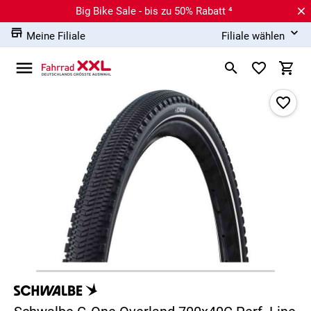
Big Bike Sale - bis zu 50% Rabatt ⁴
Meine Filiale
Filiale wählen