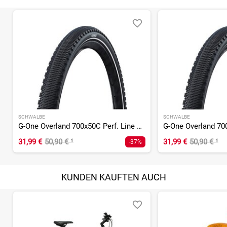
SCHWALBE
SCHWALBE
G-One Overland 700x50C Perf. Line ADDIX Green RaceGuard TLR
31,99 €
50,90 €
¹
31,99 €
50,90 €
¹
-37%
KUNDEN KAUFTEN AUCH