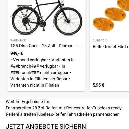
RABENEICK
CUBE ACID
TS5 Disc Cues - 28 Zoll - Diamant - 2026
949,- €
•
Versand verfügbar
•
Varianten in
###branch### verfügbar
•
In
###branch### nicht verfügbar
•
Varianten in Filialen verfügbar
•
Varianten nicht in Filialen
5,95 €
Weitere Ergebnisse für:
Fahrradreifen 28 Zoll
Reifen mit Reflexstreifen
Tubeless ready
Reifen
Faltreifen
Tubeless-Reifen
Fahrradreifen pannensicher
JETZT ANGEBOTE SICHERN!