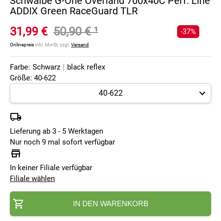
Schwalbe G-One Overland 700x40C Perf. Line
ADDIX Green RaceGuard TLR
31,99 €
50,90 €
¹
-37%
Onlinepreis
inkl. MwSt, zzgl.
Versand
Farbe:
Schwarz
|
black reflex
Größe: 40-622
Lieferung ab 3 - 5 Werktagen
Nur noch 9 mal sofort verfügbar
In keiner Filiale verfügbar
Filiale wählen
IN DEN WARENKORB