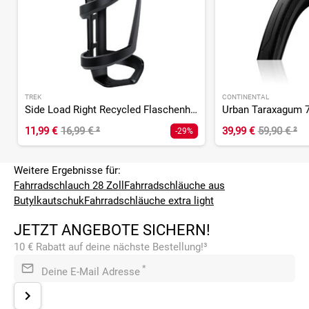
TREK
CONTINENTAL
Side Load Right Recycled Flaschenhalter
11,99 €
16,99 €
²
39,99 €
59,90 €
²
-29%
Weitere Ergebnisse für:
Fahrradschlauch 28 Zoll
Fahrradschläuche aus
Butylkautschuk
Fahrradschläuche extra light
JETZT ANGEBOTE SICHERN!
10 € Rabatt auf deine nächste Bestellung!³
*
Deine E-Mail Adresse