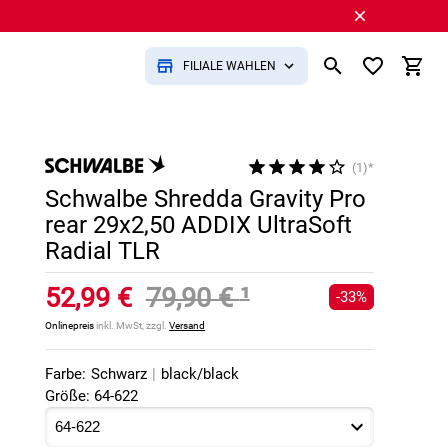
FILIALE WÄHLEN
(1)*
Schwalbe Shredda Gravity Pro
rear 29x2,50 ADDIX UltraSoft
Radial TLR
52,99 €
79,90 €
¹
-33%
Onlinepreis
inkl. MwSt, zzgl.
Versand
Farbe:
Schwarz
|
black/black
Größe: 64-622