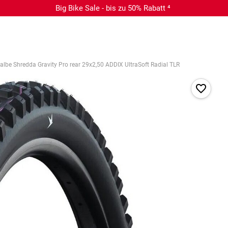
Big Bike Sale - bis zu 50% Rabatt ⁴
lbe Shredda Gravity Pro rear 29x2,50 ADDIX UltraSoft Radial TLR