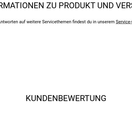
RMATIONEN ZU PRODUKT UND VE
angegebenen- und den verbauten Komponenten bei Fahrrädern komm
angegebenen- und den verbauten Komponenten bei Fahrrädern komm
ntworten auf weitere Servicethemen findest du in unserem
Service-
km/h
KUNDENBEWERTUNG