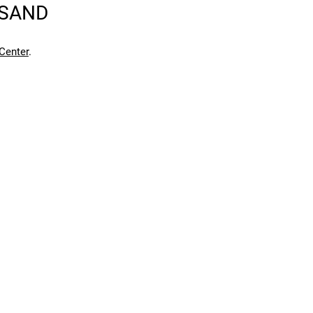
RSAND
en kann. Einen Fehler gefunden?
Hier melden.
en kann. Einen Fehler gefunden?
Hier melden.
Center
.