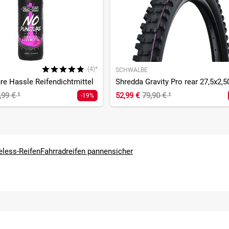
(4)*
SCHWALBE
re Hassle Reifendichtmittel
,99 €
¹
52,99 €
79,90 €
¹
-19%
eless-Reifen
Fahrradreifen pannensicher