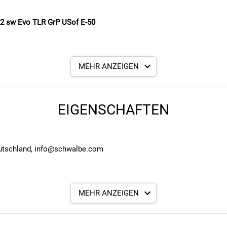
22 sw Evo TLR GrP USof E-50
iell entwickelt für anspruchsvolle Uphill-Passagen und extreme Bed
MEHR ANZEIGEN
vergrößerte Auflagefläche und exzellente Dämpfung, was für mehr Gri
grund an. Das Profil wurde für die Radialkarkasse optimiert und bi
EIGENSCHAFTEN
ssere Dämpfung
ellente Verzahnung
eutschland, info@schwalbe.com
Stabilität
ntergründen
 Downhill
MEHR ANZEIGEN