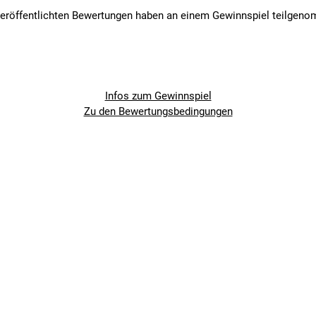
ch ungewöhnlich flexibel und geschmeidig durch Turn-Up Konstrukt
veröffentlichten Bewertungen haben an einem Gewinnspiel teilgen
ximale Dämpfung und Grip beim Hardcore-Enduro und -Downhill
gste Materialien und neueste Technologie
e, die einen zuverlässigen und leistungsstarken Reifen für extreme
Infos zum Gewinnspiel
Zu den Bewertungsbedingungen