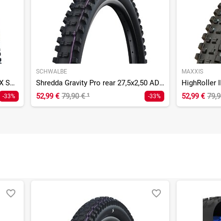
SCHWALBE
MAXXIS
Albert Gravity Pro 27,5x2,60 ADDIX Soft Radial TLR E-50
Shredda Gravity Pro rear 27,5x2,50 ADDIX UltraSoft Radial TL
52,99 €
79,90 €
¹
52,99 €
79,
-33%
-33%