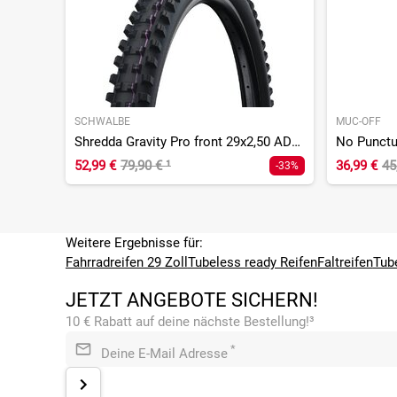
SCHWALBE
MUC-OFF
Shredda Gravity Pro front 29x2,50 ADDIX UltraSoft Radial TLR
No Punctu
52,99 €
79,90 €
¹
36,99 €
45
-33%
Weitere Ergebnisse für:
Fahrradreifen 29 Zoll
Tubeless ready Reifen
Faltreifen
Tub
JETZT ANGEBOTE SICHERN!
10 € Rabatt auf deine nächste Bestellung!³
*
Deine E-Mail Adresse