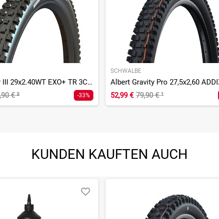
SCHWALBE
HighRoller III 29x2.40WT EXO+ TR 3C MaxxGrip
,90 €
²
52,99 €
79,90 €
¹
-33%
KUNDEN KAUFTEN AUCH