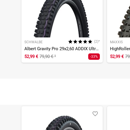
(2)*
SCHWALBE
MAXXIS
Albert Gravity Pro 29x2,60 ADDIX UltraSoft Radial TLR E-50
52,99 €
79,90 €
¹
52,99 €
79
-33%