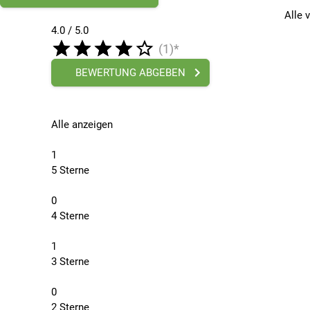
Gravity Radial:
Extrem stabile Konstruktion, denno
Alle 
Addix Ultra Soft:
Extrem weiches Compound für ma
4.0 / 5.0
PRO Line:
Das Beste, was machbar ist - hochwerti
(1)*
Der Schwalbe Shredda Rear ist die perfekte Wahl für all
suchen.
BEWERTUNG ABGEBEN
Alle anzeigen
1
5 Sterne
0
4 Sterne
1
3 Sterne
0
2 Sterne