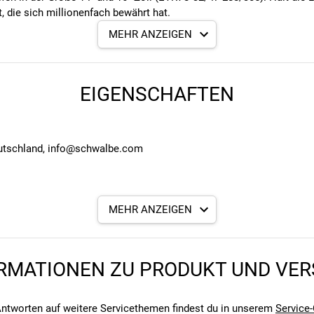
 die sich millionenfach bewährt hat.
MEHR ANZEIGEN
EIGENSCHAFTEN
eutschland, info@schwalbe.com
MEHR ANZEIGEN
RMATIONEN ZU PRODUKT UND VE
angegebenen- und den verbauten Komponenten bei Fahrrädern komm
angegebenen- und den verbauten Komponenten bei Fahrrädern komm
ntworten auf weitere Servicethemen findest du in unserem
Service-