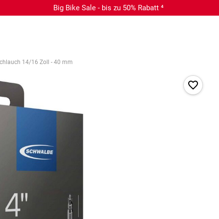
Big Bike Sale - bis zu 50% Rabatt ⁴
chlauch 14/16 Zoll - 40 mm