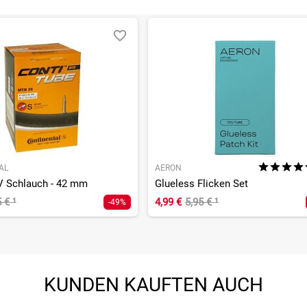
AL
AERON
 Schlauch - 42 mm
Glueless Flicken Set
5 €
¹
4,99 €
5,95 €
¹
-49%
KUNDEN KAUFTEN AUCH