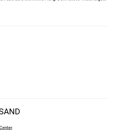
RSAND
en kann. Einen Fehler gefunden?
Hier melden.
en kann. Einen Fehler gefunden?
Hier melden.
Center
.