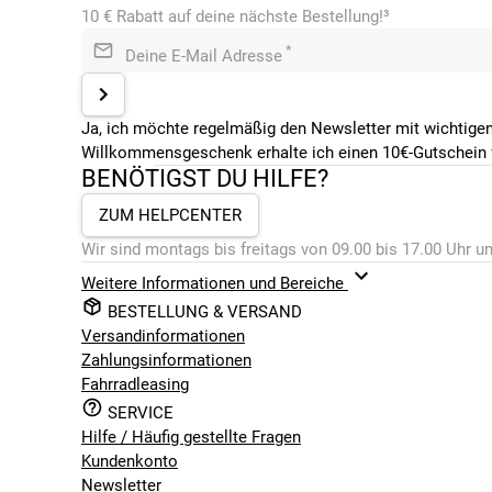
10 € Rabatt auf deine nächste Bestellung!³
*
Deine E-Mail Adresse
Ja, ich möchte regelmäßig den Newsletter mit wichtigen
Willkommensgeschenk erhalte ich einen 10€-Gutschein f
BENÖTIGST DU HILFE?
ZUM HELPCENTER
Wir sind montags bis freitags von 09.00 bis 17.00 Uhr un
Weitere Informationen und Bereiche
BESTELLUNG & VERSAND
Versandinformationen
Zahlungsinformationen
Fahrradleasing
SERVICE
Hilfe / Häufig gestellte Fragen
Kundenkonto
Newsletter