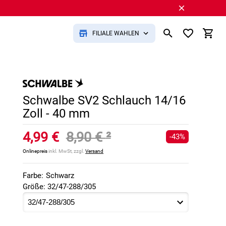
FILIALE WÄHLEN
Schwalbe SV2 Schlauch 14/16
Zoll - 40 mm
4,99 €
8,90 €
²
-43%
Onlinepreis
inkl. MwSt, zzgl.
Versand
Farbe:
Schwarz
Größe: 32/47-288/305