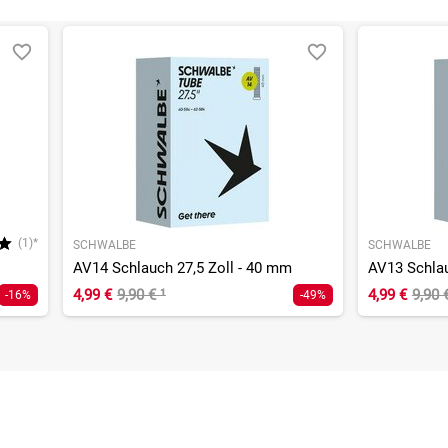
(1)*
SCHWALBE
SCHWALBE
AV14 Schlauch 27,5 Zoll - 40 mm
AV13 Schlau
4,99 €
9,90 €
¹
4,99 €
9,90 
-16%
-49%