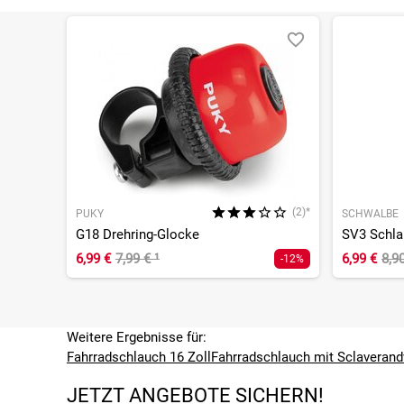
(2)*
PUKY
SCHWALBE
G18 Drehring-Glocke
SV3 Schla
6,99 €
7,99 €
¹
6,99 €
8,9
-12%
Weitere Ergebnisse für:
Fahrradschlauch 16 Zoll
Fahrradschlauch mit Sclaverand
JETZT ANGEBOTE SICHERN!