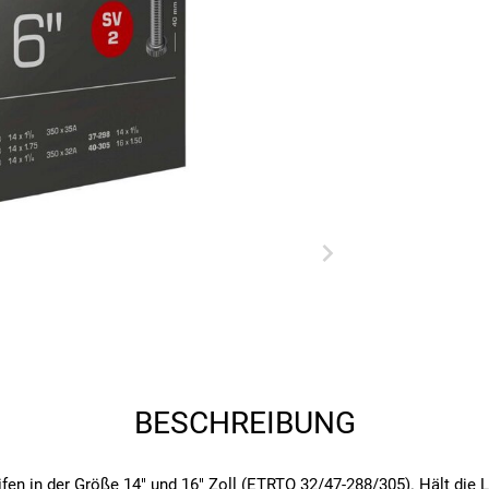
BESCHREIBUNG
fen in der Größe 14" und 16" Zoll (ETRTO 32/47-288/305). Hält die L