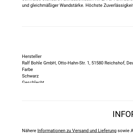
und gleichmäßiger Wandstärke. Höchste Zuverlässigkeit,
Hersteller
Ralf Bohle GmbH, Otto-Hahn-Str. 1, 51580 Reichshof, D
Farbe
Schwarz
Geschlecht
Unisex
Marke
Schwalbe
Saison
INFO
2025
Bitte beachte, dass es zu Abweichungen zwischen den 
Bitte beachte, dass es zu Abweichungen zwischen den 
Nähere
Informationen zu Versand und Lieferung
sowie A