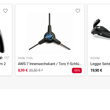
(5)*
PARK TOOL
WOOM
om 2
AWS-7 Innensechskant / Torx Y-Schlüssel
Leggie Seit
8,99 €
20,50 €
²
19,90 €
-56%