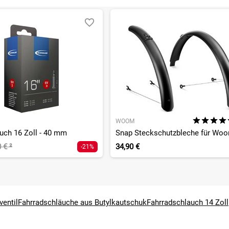
WOOM
uch 16 Zoll - 40 mm
Snap Steckschutzbleche für Wo
0 €
²
34,90 €
-21%
ventil
Fahrradschläuche aus Butylkautschuk
Fahrradschlauch 14 Zoll