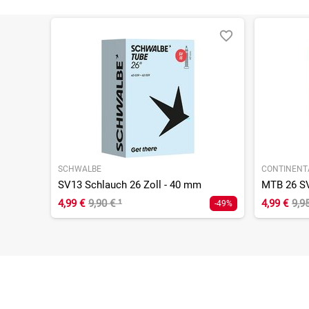
SCHWALBE
CONTINENT
SV13 Schlauch 26 Zoll - 40 mm
MTB 26 SV
4,99 €
9,90 €
¹
4,99 €
9,9
-49%