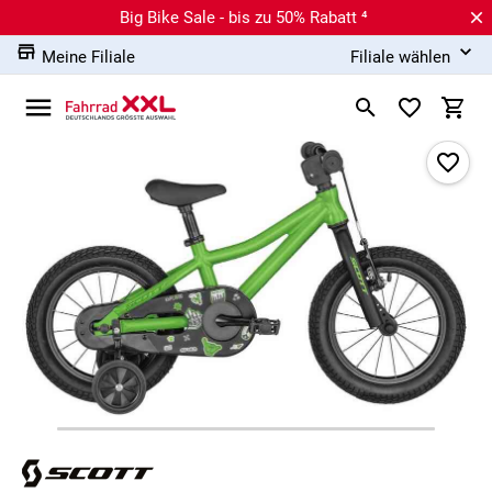
Big Bike Sale - bis zu 50% Rabatt ⁴
Meine Filiale
Filiale wählen