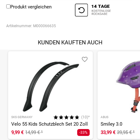
Produkt vergleichen
Artikelnummer:
M000066635
KUNDEN KAUFTEN AUCH
(10)*
SKS GERMANY
ABUS
Velo 55 Kids Schutzblech Set 20 Zoll
Smiley 3.0
9,99 €
14,99 €
¹
33,99 €
39,95 €
¹
-33%