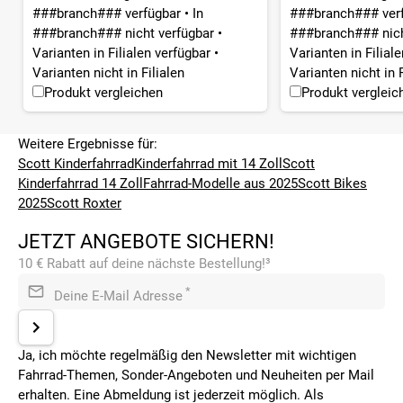
###branch### verfügbar
•
In
###branch### ver
###branch### nicht verfügbar
•
###branch### nich
Varianten in Filialen verfügbar
•
Varianten in Filial
Varianten nicht in Filialen
Varianten nicht in F
Produkt vergleichen
Produkt vergleic
Weitere Ergebnisse für:
Scott Kinderfahrrad
Kinderfahrrad mit 14 Zoll
Scott
Kinderfahrrad 14 Zoll
Fahrrad-Modelle aus 2025
Scott Bikes
2025
Scott Roxter
JETZT ANGEBOTE SICHERN!
10 € Rabatt auf deine nächste Bestellung!³
*
Deine E-Mail Adresse
Ja, ich möchte regelmäßig den Newsletter mit wichtigen
Fahrrad-Themen, Sonder-Angeboten und Neuheiten per Mail
erhalten. Eine Abmeldung ist jederzeit möglich. Als