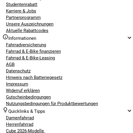
EINSATZGEBIET DES BERGAMONT
Studentenrabatt
REVOX
Karriere & Jobs
Partnerprogramm
Das Revox als klassisches Mountainbike wurde für
jede Art
Unsere Auszeichnungen
von Waldwegen
ausgerüstet. Dabei können die günstigeren
Aktuelle Rabattcodes
und speziell die
EQ Modelle
aber auch als
Alltagsrad
genutzt
Informationen
werden. Die hochwertigen Modelle richten sich vor allem an
Fahrradversicherung
sportliche Fahrer die auch im Wettkämpfen und Rennen
Fahrrad & E-Bike finanzieren
unterwegs sind. Durch die hochwertigen Komponenten
Fahrrad & E-Bike-Leasing
spielen die
Race Modelle
hier ihre volle Stärke aus.
AGB
DIE MODELLE DER BERGAMONT REVOX
Datenschutz
REIHE
Hinweis nach Batteriegesetz
Impressum
BERGAMONT REVOX TEAM
Widerruf erklären
Gutscheinbedingungen
schnelles Race Hardtail
Nutzungsbedingungen für Produktbewertungen
leichter und steifer Carbonrahmen
Quicklinks & Tipps
11 Gang Sram XO/GX Antrieb
Damenfahrrad
leichte Rock Shox SID Federgabel
Herrenfahrrad
kräftige Guide RS Scheibenbremsen
Cube 2026-Modelle
schnelle Schwalbe Rocket Ron/ Racing Ralph Reifen