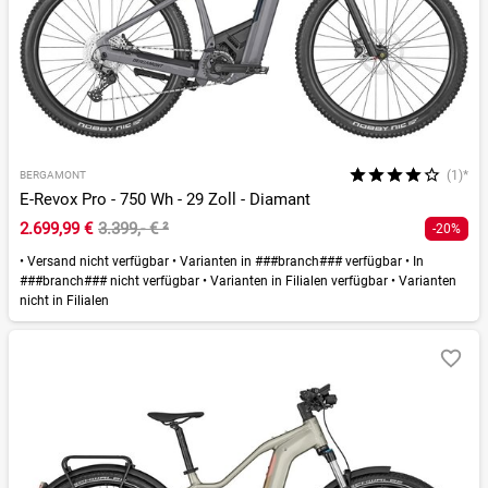
(1)*
BERGAMONT
E-Revox Pro - 750 Wh - 29 Zoll - Diamant
2.699,99 €
3.399,- €
²
-20%
•
Versand nicht verfügbar
•
Varianten in ###branch### verfügbar
•
In
###branch### nicht verfügbar
•
Varianten in Filialen verfügbar
•
Varianten
nicht in Filialen