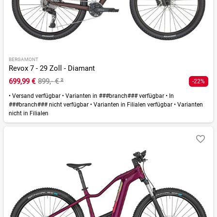
BERGAMONT
Revox 7 - 29 Zoll - Diamant
699,99 €
899,- €
²
-22%
•
Versand verfügbar
•
Varianten in ###branch### verfügbar
•
In
###branch### nicht verfügbar
•
Varianten in Filialen verfügbar
•
Varianten
nicht in Filialen