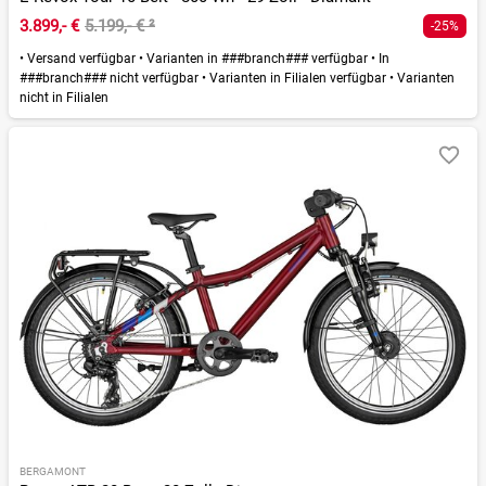
3.899,- €
5.199,- €
²
-25%
•
Versand verfügbar
•
Varianten in ###branch### verfügbar
•
In
###branch### nicht verfügbar
•
Varianten in Filialen verfügbar
•
Varianten
nicht in Filialen
BERGAMONT