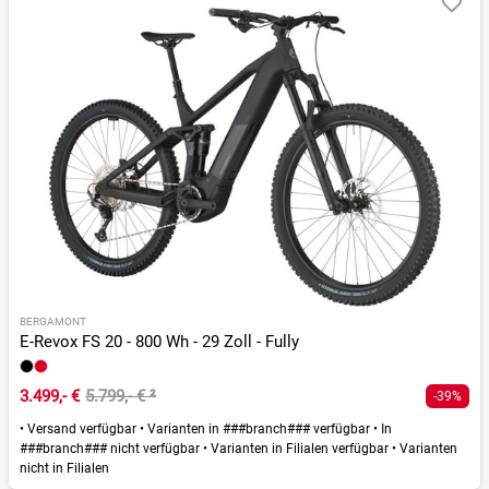
BERGAMONT
E-Revox FS 20 - 800 Wh - 29 Zoll - Fully
3.499,- €
5.799,- €
²
-39%
•
Versand verfügbar
•
Varianten in ###branch### verfügbar
•
In
###branch### nicht verfügbar
•
Varianten in Filialen verfügbar
•
Varianten
nicht in Filialen