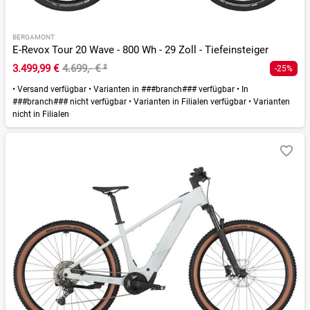
BERGAMONT
E-Revox Tour 20 Wave - 800 Wh - 29 Zoll - Tiefeinsteiger
3.499,99 €
4.699,- €
²
-25%
•
Versand verfügbar
•
Varianten in ###branch### verfügbar
•
In
###branch### nicht verfügbar
•
Varianten in Filialen verfügbar
•
Varianten
nicht in Filialen