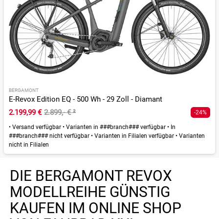
BERGAMONT
E-Revox Edition EQ - 500 Wh - 29 Zoll - Diamant
2.199,99 €
2.899,- €
²
-24%
•
Versand verfügbar
•
Varianten in ###branch### verfügbar
•
In
###branch### nicht verfügbar
•
Varianten in Filialen verfügbar
•
Varianten
nicht in Filialen
DIE BERGAMONT REVOX
MODELLREIHE GÜNSTIG
KAUFEN IM ONLINE SHOP