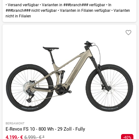
•
Versand verfügbar
•
Varianten in ###branch### verfügbar
•
In
###branch### nicht verfügbar
•
Varianten in Filialen verfügbar
•
Varianten
nicht in Filialen
BERGAMONT
E-Revox FS 10 - 800 Wh - 29 Zoll - Fully
4.199,- €
6.999,- €
²
-40%