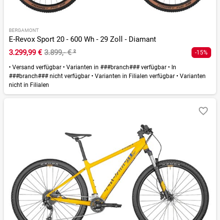
BERGAMONT
E-Revox Sport 20 - 600 Wh - 29 Zoll - Diamant
3.299,99 €
3.899,- €
²
-15%
•
Versand verfügbar
•
Varianten in ###branch### verfügbar
•
In
###branch### nicht verfügbar
•
Varianten in Filialen verfügbar
•
Varianten
nicht in Filialen