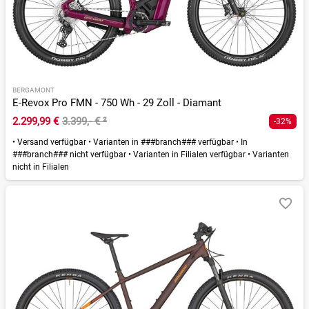
BERGAMONT
E-Revox Pro FMN - 750 Wh - 29 Zoll - Diamant
2.299,99 €
3.399,- €
²
-32%
•
Versand verfügbar
•
Varianten in ###branch### verfügbar
•
In
###branch### nicht verfügbar
•
Varianten in Filialen verfügbar
•
Varianten
nicht in Filialen