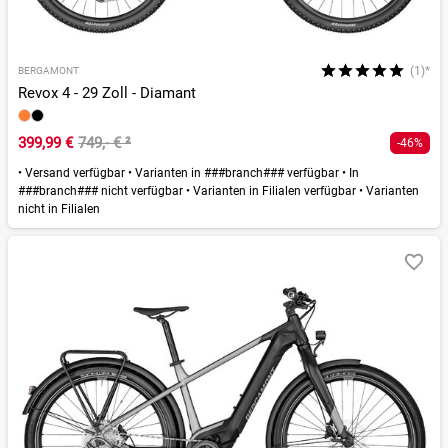
(1)*
BERGAMONT
Revox 4 - 29 Zoll - Diamant
399,99 €
749,- €
²
-46%
•
Versand verfügbar
•
Varianten in ###branch### verfügbar
•
In
###branch### nicht verfügbar
•
Varianten in Filialen verfügbar
•
Varianten
nicht in Filialen