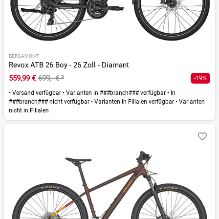
BERGAMONT
Revox ATB 26 Boy - 26 Zoll - Diamant
559,99 €
699,- €
²
-19%
•
Versand verfügbar
•
Varianten in ###branch### verfügbar
•
In
###branch### nicht verfügbar
•
Varianten in Filialen verfügbar
•
Varianten
nicht in Filialen