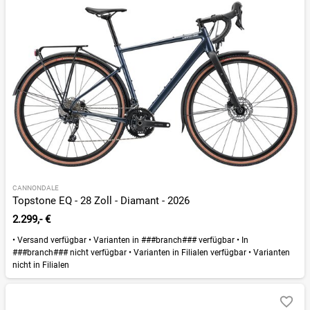
CANNONDALE
Topstone EQ - 28 Zoll - Diamant - 2026
2.299,- €
•
Versand verfügbar
•
Varianten in ###branch### verfügbar
•
In
###branch### nicht verfügbar
•
Varianten in Filialen verfügbar
•
Varianten
nicht in Filialen