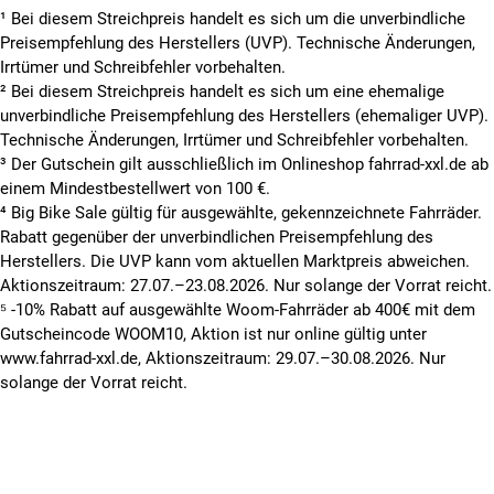
¹ Bei diesem Streichpreis handelt es sich um die unverbindliche
Preisempfehlung des Herstellers (UVP). Technische Änderungen,
Irrtümer und Schreibfehler vorbehalten.
² Bei diesem Streichpreis handelt es sich um eine ehemalige
unverbindliche Preisempfehlung des Herstellers (ehemaliger UVP).
Technische Änderungen, Irrtümer und Schreibfehler vorbehalten.
³ Der Gutschein gilt ausschließlich im Onlineshop fahrrad-xxl.de ab
einem Mindestbestellwert von 100 €.
⁴ Big Bike Sale gültig für ausgewählte, gekennzeichnete Fahrräder.
Rabatt gegenüber der unverbindlichen Preisempfehlung des
Herstellers. Die UVP kann vom aktuellen Marktpreis abweichen.
Aktionszeitraum: 27.07.–23.08.2026. Nur solange der Vorrat reicht.
⁵ -10% Rabatt auf ausgewählte Woom-Fahrräder ab 400€ mit dem
Gutscheincode WOOM10, Aktion ist nur online gültig unter
www.fahrrad-xxl.de, Aktionszeitraum: 29.07.–30.08.2026. Nur
solange der Vorrat reicht.