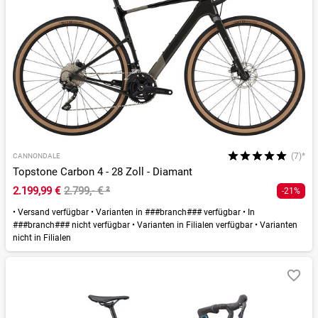
(7)*
CANNONDALE
Topstone Carbon 4 - 28 Zoll - Diamant
2.199,99 €
2.799,- €
²
-21%
•
Versand verfügbar
•
Varianten in ###branch### verfügbar
•
In
###branch### nicht verfügbar
•
Varianten in Filialen verfügbar
•
Varianten
nicht in Filialen