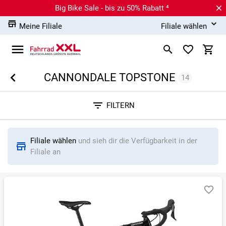
Big Bike Sale - bis zu 50% Rabatt ⁴
Meine Filiale
Filiale wählen
CANNONDALE TOPSTONE
14
Sortieren nach
FILTERN
RELEVANZ
BESTSELLER
ERSPARNIS IN %
N
Filiale wählen
und sieh dir die Verfügbarkeit in der
Filiale an