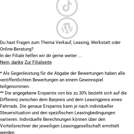
Du hast Fragen zum Thema Verkauf, Leasing, Werkstatt oder
Online-Beratung?
In der Filiale helfen wir dir gerne weiter ...
Nein, danke
Zur Filialseite
* Als Gegenleistung für die Abgabe der Bewertungen haben alle
veröffentlichten Bewertungen an einem Gewinnspiel
teilgenommen.
**
Die angegebene Ersparnis von bis zu 30% bezieht sich auf die
Differenz zwischen dem Barpreis und dem Leasingpreis eines
Fahrrads. Die genaue Ersparnis kann je nach individueller
Steuersituation und den spezifischen Leasingbedingungen
variieren. Individuelle Berechnungen können über den
Vorteilsrechner der jeweiligen Leasinggesellschaft ermittelt
werden.