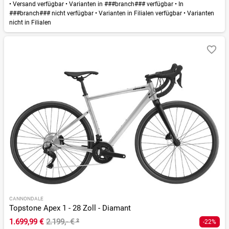
•
Versand verfügbar
•
Varianten in ###branch### verfügbar
•
In
###branch### nicht verfügbar
•
Varianten in Filialen verfügbar
•
Varianten
nicht in Filialen
CANNONDALE
Topstone Apex 1 - 28 Zoll - Diamant
1.699,99 €
2.199,- €
²
-22%