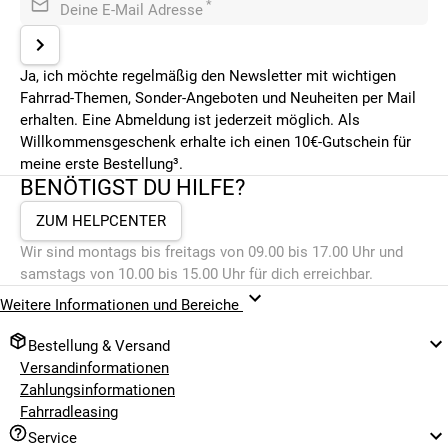
*
Deine E-Mail Adresse
bieten haben.
OHNE AUFWAND BEREIT FÜR VIELE
ABENTEUER - DAS CANNONDALE
Ja, ich möchte regelmäßig den Newsletter mit wichtigen
Fahrrad-Themen, Sonder-Angeboten und Neuheiten per Mail
TOPSTONE
erhalten. Eine Abmeldung ist jederzeit möglich. Als
Das
Cannondale Topstone
könnte als Prototyp für die
Willkommensgeschenk erhalte ich einen 10€-Gutschein für
Kategorie „Gravelbike“ herangezogen werden. Rahmen
meine erste Bestellung³.
BENÖTIGST DU HILFE?
und Gabel bieten Platz für breite Reifen, die Sitzposition
ermöglicht ein sportliches Handling und bietet dabei
ZUM HELPCENTER
einige Sicherheitsreserven. Das Cannondale Topstone ist
sowohl auf befestigten Straßen als auch auf
Wir sind montags bis freitags von 09.00 bis 17.00 Uhr und
unbefestigten Wegen ein zuverlässiger Begleiter!
samstags von 10.00 bis 15.00 Uhr für dich erreichbar.
Weitere Informationen und Bereiche
Dank seiner vielseitigen Einsatzmöglichkeiten ist das Rad
prädestiniert dafür gleich mehrere Tage am Stück genutzt
Bestellung & Versand
zu werden. Daher hat Cannondale das Rad mit zahlreichen
Versandinformationen
Befestigungsmöglichkeiten für Flaschenhalter
Zahlungsinformationen
ausgestattet, sodass es auch mit Bikepackingtaschen
Fahrradleasing
bestückt in vollem Umfang genutzt werden kann.
Service