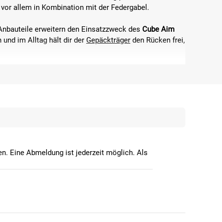
, vor allem in Kombination mit der Federgabel.
 Anbauteile erweitern den Einsatzzweck des
Cube Aim
und im Alltag hält dir der
Gepäckträger
den Rücken frei,
n. Eine Abmeldung ist jederzeit möglich. Als
 GEEIGNET?
tainbike
und Tourenrad, was es für viele verschiedenen
 sich für den ganzjährigen Einsatz. Du kannst das
Cube
iesem Fahrrad flexibel in der Weggestaltung. Tägliches
nd mit ihm machbar.