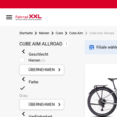
Startseite
Marken
Cube
Cube Aim
Cube Aim Allroad
CUBE AIM ALLROAD
1
Filiale wäh
Geschlecht
Herren
(1)
ÜBERNEHMEN
Farbe
Grau
ÜBERNEHMEN
Verfügbarkeit