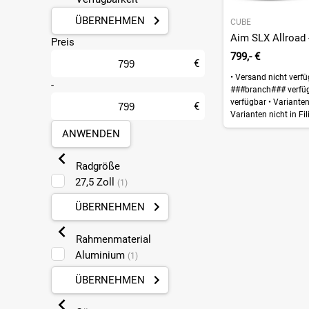
ÜBERNEHMEN
CUBE
Aim SLX Allroad -
Preis
799,- €
€
•
Versand nicht verf
-
###branch### verfü
verfügbar
•
Varianten 
€
Varianten nicht in Fil
ANWENDEN
Radgröße
27,5 Zoll
(1)
ÜBERNEHMEN
Rahmenmaterial
Aluminium
(1)
ÜBERNEHMEN