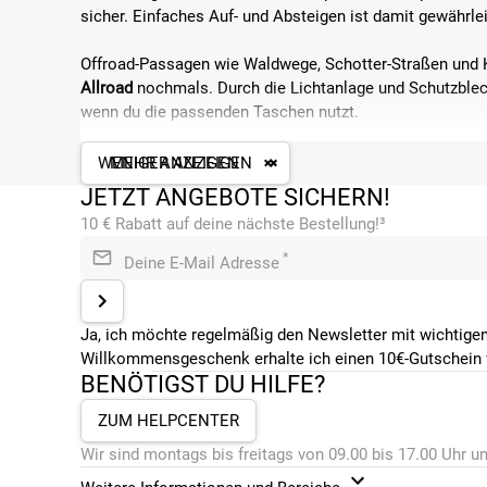
sicher. Einfaches Auf- und Absteigen ist damit gewährle
Offroad-Passagen wie Waldwege, Schotter-Straßen und K
Allroad
nochmals. Durch die Lichtanlage und Schutzbleche
wenn du die passenden Taschen nutzt.
Die Highlights des Cube Aim Allroad:
WENIGER ANZEIGEN
MEHR ANZEIGEN
JETZT ANGEBOTE SICHERN!
robuster und leichter Aluminium-Rahmen
10 € Rabatt auf deine nächste Bestellung!³
flexibles Einsatzgebiet
tiefer Einstieg durch abfallendes Oberrohr
*
Deine E-Mail Adresse
breite Reifen und Federgabel für Komfort
Laufräder in 29 und 27,5 Zoll Größe
Ja, ich möchte regelmäßig den Newsletter mit wichtigen
Willkommensgeschenk erhalte ich einen 10€-Gutschein f
FÜR WEN UND FÜR WELCHE EINSATZZ
BENÖTIGST DU HILFE?
Alle die sich nicht entscheiden wollen, finden mit dem
C
ZUM HELPCENTER
Anwendungsmöglichkeiten qualifiziert. Durch die vielen 
Aim Allroad
auf allen möglichen Wegen einsetzen, vom Wa
Wir sind montags bis freitags von 09.00 bis 17.00 Uhr un
Pendeln ist mit dem Cube Aim Allroad genauso gut mög