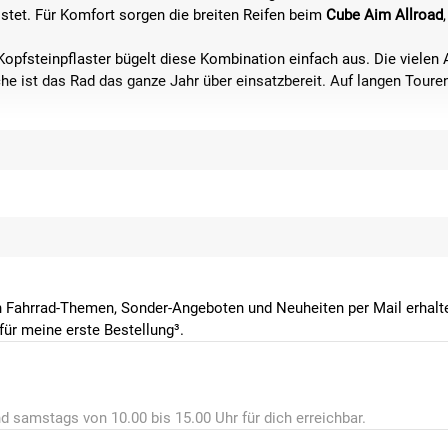
istet. Für Komfort sorgen die breiten Reifen beim
Cube Aim Allroad
opfsteinpflaster bügelt diese Kombination einfach aus. Die vielen
 ist das Rad das ganze Jahr über einsatzbereit. Auf langen Touren 
 Fahrrad-Themen, Sonder-Angeboten und Neuheiten per Mail erhalte
ür meine erste Bestellung³.
WECKE SIND DIE CUBE AIM ALLROAD-BIKES
ube Aim Allroad
das richtige Fahrrad. Es vereint das Beste aus
Moun
praktischen Anbauteile wie Lichtanlage und Gepäckträger eignet es
ldweg über Asphalt bis hin zu Schotterpisten. So bleibst du mit d
d samstags von 10.00 bis 15.00 Uhr für dich erreichbar.
lich wie lange Radtouren an den Wochenenden. Sogar Radreisen si