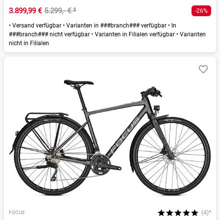
3.899,99 €
5.299,- €
²
-26%
•
Versand verfügbar
•
Varianten in ###branch### verfügbar
•
In
###branch### nicht verfügbar
•
Varianten in Filialen verfügbar
•
Varianten
nicht in Filialen
(4)*
FOCUS