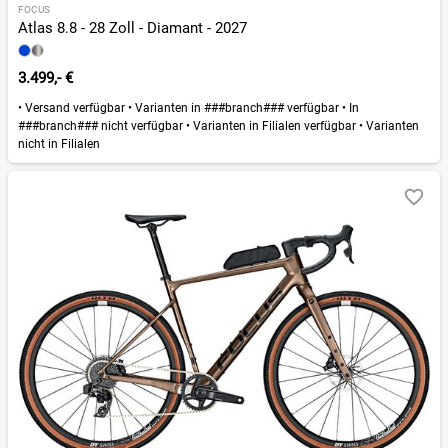
FOCUS
Atlas 8.8 - 28 Zoll - Diamant - 2027
3.499,- €
•
Versand verfügbar
•
Varianten in ###branch### verfügbar
•
In
###branch### nicht verfügbar
•
Varianten in Filialen verfügbar
•
Varianten
nicht in Filialen