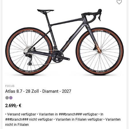
FOCUS
Atlas 8.7 - 28 Zoll - Diamant - 2027
2.699,- €
•
Versand verfügbar
•
Varianten in ###branch### verfügbar
•
In
###branch### nicht verfügbar
•
Varianten in Filialen verfügbar
•
Varianten
nicht in Filialen