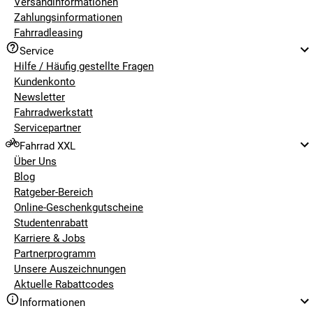
Versandinformationen
und Kleinteile eignet. Die Carbon Gabel sorgt zum einen für
Zahlungsinformationen
ordentlich Fahrkomfort und zum anderen für ein niedriges
Fahrradleasing
Gesamtgewicht des
Focus Atlas
. Beim Lenker hast du die
Service
Wahl zwischen einem klassischen, geraden Lenker und
Hilfe / Häufig gestellte Fragen
einem Rennlenker. Wenn du vor allem in der Stadt mit deinem
Kundenkonto
Focus Atlas unterwegs bist, könnte der Flat Bar Lenker
Newsletter
besser geeignet sein.
Fahrradwerkstatt
Servicepartner
Das Focus Atlas gibt es auch mit einer Komplettausstattung
Fahrrad XXL
mit Schutzblechen und Gepäckträger, was den alltäglichen
Über Uns
Einsatz ebenfalls erleichtert. Shimano liefert dir für alle deine
Blog
Abenteuer mit ihrer Schaltung den richtigen Gang. Die
Ratgeber-Bereich
Antriebskomponenten bestechen durch ihre Langlebigkeit
Online-Geschenkgutscheine
und zackige Schaltweise. Shimanos GRX Schaltgruppe ist
Studentenrabatt
speziell für Gravel-Bikes und Offroad-Fahrräder entwickelt
Karriere & Jobs
worden. Gebremst wird mit hydraulischen Scheibenbremsen,
Partnerprogramm
die ebenfalls aus dem Hause Shimano kommen. Durch sie
Unsere Auszeichnungen
kannst du dein Focus Atlas kontrolliert und sicher
Aktuelle Rabattcodes
entschleunigen. Für richtig viel Grip sorgen Reifen von WTB.
Ein geringes Profil schafft viel Bodenhaftung in Kurven und
Informationen