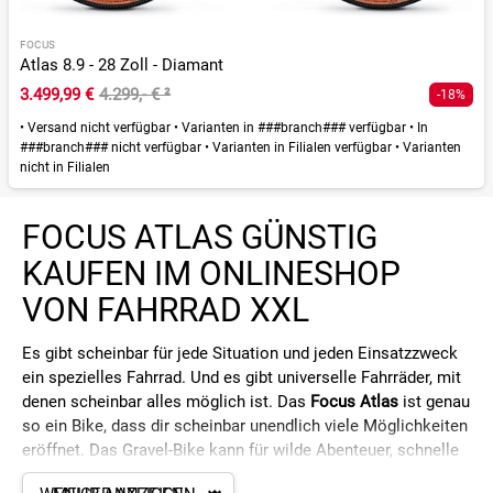
FOCUS
Atlas 8.9 - 28 Zoll - Diamant
3.499,99 €
4.299,- €
²
-18%
•
Versand nicht verfügbar
•
Varianten in ###branch### verfügbar
•
In
###branch### nicht verfügbar
•
Varianten in Filialen verfügbar
•
Varianten
nicht in Filialen
FOCUS ATLAS GÜNSTIG
KAUFEN IM ONLINESHOP
VON FAHRRAD XXL
Es gibt scheinbar für jede Situation und jeden Einsatzzweck
ein spezielles Fahrrad. Und es gibt universelle Fahrräder, mit
denen scheinbar alles möglich ist. Das
Focus Atlas
ist genau
so ein Bike, dass dir scheinbar unendlich viele Möglichkeiten
eröffnet. Das Gravel-Bike kann für wilde Abenteuer, schnelle
Feierabendrunden und zum Bikepacking verwendet werden.