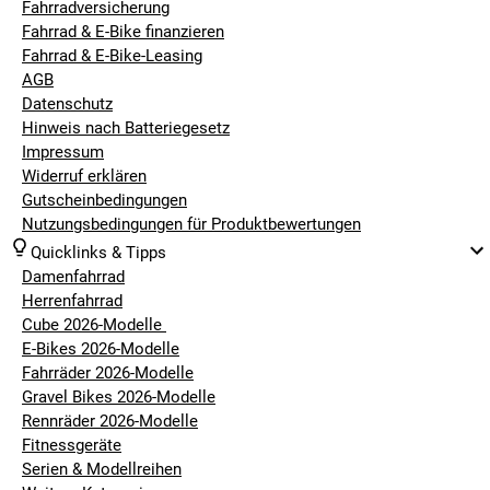
sorgt dennoch für ein gutes Rollverhalten auf Asphalt und
Fahrradversicherung
Schotter. Der Sattel kommt ebenfalls aus dem Hause WTB
Fahrrad & E-Bike finanzieren
und sorgt für viel Komfort auf langen und kurzen Strecken.
Fahrrad & E-Bike-Leasing
AGB
Die Highlights des Focus Atlas in der Übersicht:
Datenschutz
Hinweis nach Batteriegesetz
verschiedene Ausstattungspakete
Impressum
vielseitiges Gravel-Bike für viele Einsatzzwecke
Widerruf erklären
robuster Rahmen mit schickem Design und Ösen
Gutscheinbedingungen
leichte Carbongabel mit vielen Anschraubpunkten
Nutzungsbedingungen für Produktbewertungen
langlebige Shimano GRX Schaltung speziell für Gravel-
Quicklinks & Tipps
Bikes
Damenfahrrad
Reifen von WTB für viel Grip und gute
Herrenfahrrad
Rolleigenschaften
Cube 2026-Modelle
E-Bikes 2026-Modelle
Fahrräder 2026-Modelle
FÜR WEN IST DAS FOCUS ATLAS DAS
Gravel Bikes 2026-Modelle
RICHTIGE FAHRRAD?
Rennräder 2026-Modelle
Wenn du nicht zehn verschiedene Fahrräder haben möchtest,
Fitnessgeräte
sondern eins für alles, ist das Focus Atlas ideal geeignet.
Serien & Modellreihen
Durch seine breiten Reifen und die moderate Geometrie ist