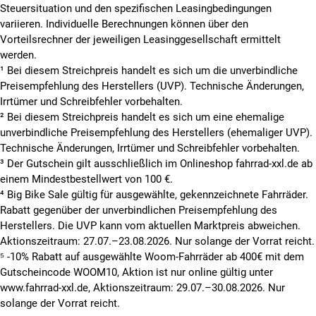
Steuersituation und den spezifischen Leasingbedingungen
variieren. Individuelle Berechnungen können über den
Vorteilsrechner der jeweiligen Leasinggesellschaft ermittelt
werden.
¹ Bei diesem Streichpreis handelt es sich um die unverbindliche
Preisempfehlung des Herstellers (UVP). Technische Änderungen,
Irrtümer und Schreibfehler vorbehalten.
² Bei diesem Streichpreis handelt es sich um eine ehemalige
unverbindliche Preisempfehlung des Herstellers (ehemaliger UVP).
Technische Änderungen, Irrtümer und Schreibfehler vorbehalten.
³ Der Gutschein gilt ausschließlich im Onlineshop fahrrad-xxl.de ab
einem Mindestbestellwert von 100 €.
⁴ Big Bike Sale gültig für ausgewählte, gekennzeichnete Fahrräder.
Rabatt gegenüber der unverbindlichen Preisempfehlung des
Herstellers. Die UVP kann vom aktuellen Marktpreis abweichen.
Aktionszeitraum: 27.07.–23.08.2026. Nur solange der Vorrat reicht.
⁵ -10% Rabatt auf ausgewählte Woom-Fahrräder ab 400€ mit dem
Gutscheincode WOOM10, Aktion ist nur online gültig unter
www.fahrrad-xxl.de, Aktionszeitraum: 29.07.–30.08.2026. Nur
solange der Vorrat reicht.