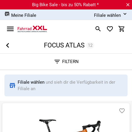
Big Bike Sale - bis zu 50% Rabatt ⁴
Meine Filiale
Filiale wählen
FOCUS ATLAS
12
Sortieren nach
FILTERN
RELEVANZ
BESTSELLER
ERSPARNIS IN %
N
Filiale wählen
und sieh dir die Verfügbarkeit in der
Filiale an