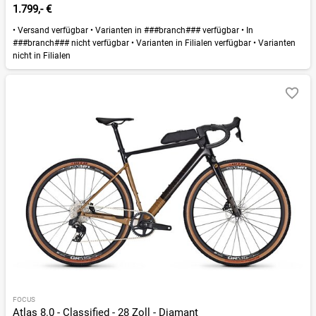
1.799,- €
•
Versand verfügbar
•
Varianten in ###branch### verfügbar
•
In
###branch### nicht verfügbar
•
Varianten in Filialen verfügbar
•
Varianten
nicht in Filialen
FOCUS
Atlas 8.0 - Classified - 28 Zoll - Diamant