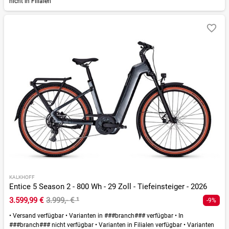
nicht in Filialen
KALKHOFF
Entice 5 Season 2 - 800 Wh - 29 Zoll - Tiefeinsteiger - 2026
3.599,99 €
3.999,- €
¹
-9%
•
Versand verfügbar
•
Varianten in ###branch### verfügbar
•
In
###branch### nicht verfügbar
•
Varianten in Filialen verfügbar
•
Varianten