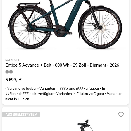
KALKHOFF
Entice 5 Advance + Belt - 800 Wh - 29 Zoll - Diamant - 2026
5.699,- €
•
Versand verfügbar
•
Varianten in ###branch### verfügbar
•
In
###branch### nicht verfügbar
•
Varianten in Filialen verfügbar
•
Varianten
nicht in Filialen