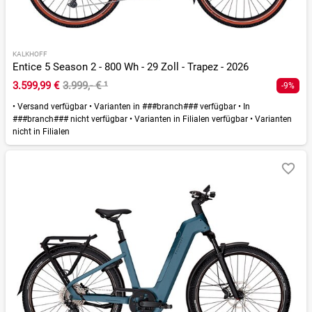
KALKHOFF
Entice 5 Season 2 - 800 Wh - 29 Zoll - Trapez - 2026
3.599,99 €
3.999,- €
¹
-9%
•
Versand verfügbar
•
Varianten in ###branch### verfügbar
•
In
###branch### nicht verfügbar
•
Varianten in Filialen verfügbar
•
Varianten
nicht in Filialen