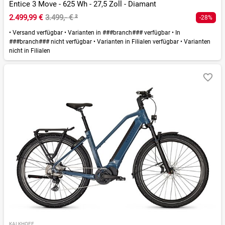
Entice 3 Move - 625 Wh - 27,5 Zoll - Diamant
2.499,99 €
3.499,- €
²
-28%
•
Versand verfügbar
•
Varianten in ###branch### verfügbar
•
In
###branch### nicht verfügbar
•
Varianten in Filialen verfügbar
•
Varianten
nicht in Filialen
KALKHOFF