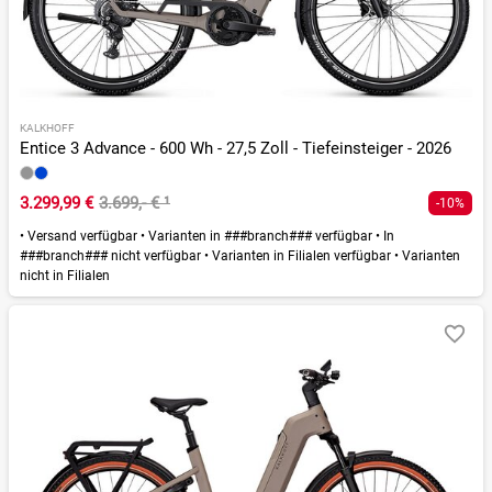
KALKHOFF
Entice 3 Advance - 600 Wh - 27,5 Zoll - Tiefeinsteiger - 2026
3.299,99 €
3.699,- €
¹
-10%
•
Versand verfügbar
•
Varianten in ###branch### verfügbar
•
In
###branch### nicht verfügbar
•
Varianten in Filialen verfügbar
•
Varianten
nicht in Filialen