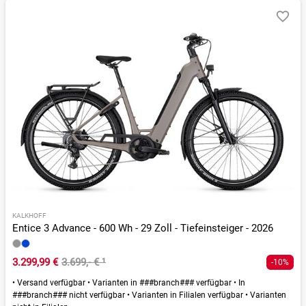
KALKHOFF
Entice 3 Advance - 600 Wh - 29 Zoll - Tiefeinsteiger - 2026
3.299,99 €
3.699,- €
¹
-10%
•
Versand verfügbar
•
Varianten in ###branch### verfügbar
•
In
###branch### nicht verfügbar
•
Varianten in Filialen verfügbar
•
Varianten