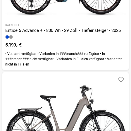
KALKHOFF
Entice 5 Advance + - 800 Wh - 29 Zoll - Tiefeinsteiger - 2026
5.199,- €
•
Versand verfügbar
•
Varianten in ###branch### verfügbar
•
In
###branch### nicht verfügbar
•
Varianten in Filialen verfügbar
•
Varianten
nicht in Filialen