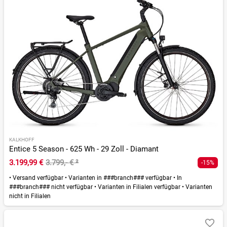
KALKHOFF
Entice 5 Season - 625 Wh - 29 Zoll - Diamant
3.199,99 €
3.799,- €
²
-15%
•
Versand verfügbar
•
Varianten in ###branch### verfügbar
•
In
###branch### nicht verfügbar
•
Varianten in Filialen verfügbar
•
Varianten
nicht in Filialen