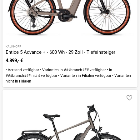
KALKHOFF
Entice 5 Advance + - 600 Wh - 29 Zoll - Tiefeinsteiger
4.899,- €
•
Versand verfügbar
•
Varianten in ###branch### verfügbar
•
In
###branch### nicht verfügbar
•
Varianten in Filialen verfügbar
•
Varianten
nicht in Filialen