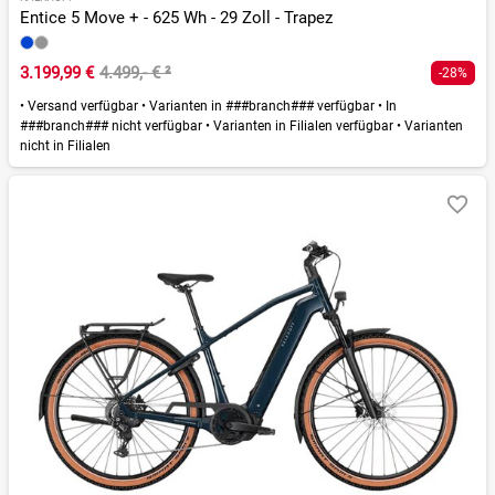
Entice 5 Move + - 625 Wh - 29 Zoll - Trapez
3.199,99 €
4.499,- €
²
-28%
•
Versand verfügbar
•
Varianten in ###branch### verfügbar
•
In
###branch### nicht verfügbar
•
Varianten in Filialen verfügbar
•
Varianten
nicht in Filialen