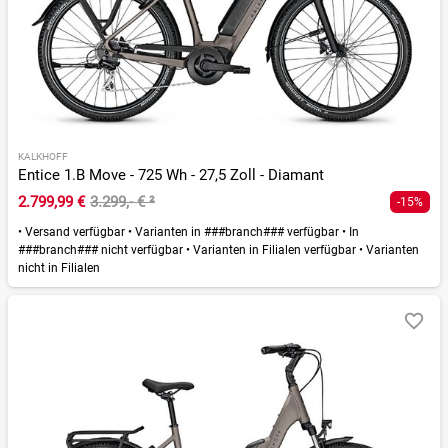
KALKHOFF
Entice 1.B Move - 725 Wh - 27,5 Zoll - Diamant
2.799,99 €
3.299,- €
²
-15%
•
Versand verfügbar
•
Varianten in ###branch### verfügbar
•
In
###branch### nicht verfügbar
•
Varianten in Filialen verfügbar
•
Varianten
nicht in Filialen