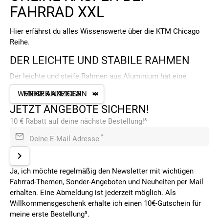
FAHRRAD XXL
Hier erfährst du alles Wissenswerte über die KTM Chicago
Reihe.
DER LEICHTE UND STABILE RAHMEN
Der leichte und steife Rahmen aus Aluminium hat eine
sportliche Geometrie und setzt auf Vortrieb. Die Haltung, die
WENIGER ANZEIGEN
MEHR ANZEIGEN
der Fahrer des Chicago automatisch einnimmt, führt zu einer
JETZT ANGEBOTE SICHERN!
optimalen Kraftübertragung. Eine makellose Verarbeitung
und die schöne Optik machen das Rad zu einem Gewinner
10 € Rabatt auf deine nächste Bestellung!³
sowohl für die Schnelligkeit als auch fürs Auge. Ausgestattet
*
Deine E-Mail Adresse
ist das Rad außerdem mit Schutzblechen – für den
Alltagsradler ein nützliches Equipment um sauber und
trocken am Ziel anzukommen.
Ja, ich möchte regelmäßig den Newsletter mit wichtigen
EINE SOLIDE AUSSTATTUNG
Fahrrad-Themen, Sonder-Angeboten und Neuheiten per Mail
erhalten. Eine Abmeldung ist jederzeit möglich. Als
Beim Chicago Street wurde besonderer Wert auf die einfache
Willkommensgeschenk erhalte ich einen 10€-Gutschein für
Bedienbarkeit und die Wartungsfreundlichkeit gelegt. Solide
meine erste Bestellung³.
und bewährte Komponenten aus der Shimano Acera Gruppe