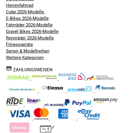
zuverlässig und sicher
Herrenfahrrad
Die LED-Lichtanlage aus AXA und Spanninga
Cube 2026-Modelle
Komponenten sorgt mit hellen 15 Lux für
E-Bikes 2026-Modelle
hervorragende Sicht und Sichtbarkeit im
Fahrräder 2026-Modelle
Straßenverkehr
Gravel Bikes 2026-Modelle
Rennräder 2026-Modelle
Fitnessgeräte
Serien & Modellreihen
Weitere Kategorien
ZAHLUNGSWEISEN