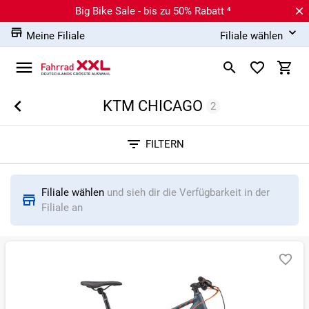
Big Bike Sale - bis zu 50% Rabatt ⁴
Meine Filiale
Filiale wählen
KTM CHICAGO
2
Sortieren nach
FILTERN
RELEVANZ
BESTSELLER
ERSPARNIS IN %
N
Filiale wählen
und sieh dir die Verfügbarkeit in der
Filiale an