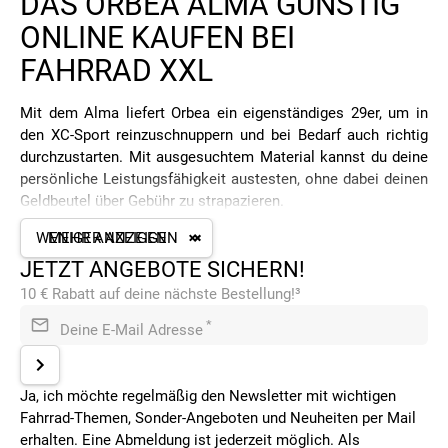
DAS ORBEA ALMA GÜNSTIG
ONLINE KAUFEN BEI
FAHRRAD XXL
Mit dem Alma liefert Orbea ein eigenständiges 29er, um in
den XC-Sport reinzuschnuppern und bei Bedarf auch richtig
durchzustarten. Mit ausgesuchtem Material kannst du deine
persönliche Leistungsfähigkeit austesten, ohne dabei deinen
Geldbeutel über Gebühr zu strapazieren.
Zwischen einsteigerfreundlichen 1199,- € und immer noch
WENIGER ANZEIGEN
MEHR ANZEIGEN
überschaubaren 2599,- € stehen dir vier
JETZT ANGEBOTE SICHERN!
Ausstattungsvarianten zur Auswahl, unter denen du garantiert
10 € Rabatt auf deine nächste Bestellung!³
auch deinen Favoriten findest.
*
Deine E-Mail Adresse
CARBON ODER ALUMINIUM RAHMEN –
DAS ALMA BIETET BEIDES
Ja, ich möchte regelmäßig den Newsletter mit wichtigen
Im ambitionierten Radsport ist Carbon nach wie vor das
Fahrrad-Themen, Sonder-Angeboten und Neuheiten per Mail
Material der Stunde, doch nicht jeder braucht für seine
erhalten. Eine Abmeldung ist jederzeit möglich. Als
sportlichen Ausflüge ins Gelände gleich dieses edle Material.