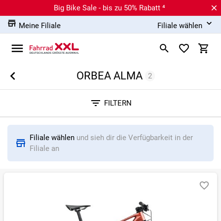
Big Bike Sale - bis zu 50% Rabatt ⁴
Meine Filiale
Filiale wählen
ORBEA ALMA
2
Sortieren nach
FILTERN
RELEVANZ
BESTSELLER
ERSPARNIS IN %
N
Filiale wählen
und sieh dir die Verfügbarkeit in der
Filiale an