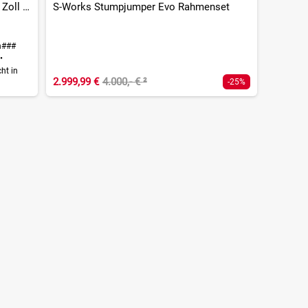
Stumpjumper 15 EVO Expert Di2 - 29 Zoll - Fully - 2026
S-Works Stumpjumper Evo Rahmenset
h###
r
•
ht in
2.999,99 €
4.000,- €
²
-25%