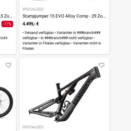
SPECIALIZED
Stumpjumper 15 Öhlins Coil - 29 - 27,5 Zoll - Fully - 2026
Stumpjumper 15 EVO Alloy Comp - 29 Zoll - Fully - 2026
4.499,- €
-17%
•
Versand verfügbar
•
Varianten in ###branch###
nicht
verfügbar
•
In ###branch### nicht verfügbar
•
Varianten in Filialen verfügbar
•
Varianten nicht in
Filialen
SPECIALIZED