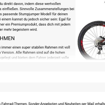
 du direkt davon, indem diese wertvollen
es einfließen. Sinnvolle Zusammenstellungen bei
ss passende Stumpjumper Modell für deinen
einem kannst du jedoch sicher sein: Egal für
er ein Premiumprodukt, dass dich mit jedem
er mehr begeistern wird.
AHMEN
 immer einen super stabilen Rahmen mit voll
 Version. Alle Rahmen sind auf die hohen
elegt und bieten dem Fahrer jederzeit volle
ptik wurden alle Leitungen und Züge intern
tumpjumper Modelle ist die SWAT-Door, ein in
nelle Lösung für das Mitführen der notwendigen Werkzeuge auf dein
iebe zum Detail deutlich. Für die XC Fans bietet Specialized das S
OMPONENTEN
n Specialized gewohnt, dass sie nur zuverlässigste und hochwerti
 Fahrrad-Themen, Sonder-Angeboten und Neuheiten per Mail erhalte