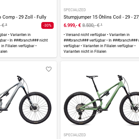
SPECIALIZED
Comp - 29 Zoll - Fully
- €
²
6.999,- €
8.500,- €
¹
-30%
ügbar
•
Varianten in
•
Versand nicht verfügbar
•
Varianten in
gbar
•
In ###branch### nicht
###branch### verfügbar
•
In ###branch### 
in Filialen verfügbar
•
verfügbar
•
Varianten in Filialen verfügbar
•
ialen
Varianten nicht in Filialen
SPECIALIZED