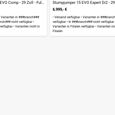
Stumpjumper 15 EVO Comp - 29 Zoll - Fully - 2026
6.999,- €
Varianten in ###branch###
•
Versand verfügbar
•
Varianten in ###branc
nch### nicht verfügbar
•
verfügbar
•
In ###branch### nicht verfügba
 verfügbar
•
Varianten nicht in
Varianten in Filialen verfügbar
•
Varianten nic
Filialen