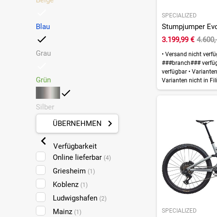
Beige
SPECIALIZED
Blau
Stumpjumper Evo 
3.199,99 €
4.600,
Grau
•
Versand nicht verf
###branch### verfü
verfügbar
•
Varianten 
Grün
Varianten nicht in Fil
Silber
ÜBERNEHMEN
Verfügbarkeit
Online lieferbar
(4)
Griesheim
(1)
Koblenz
(1)
Ludwigshafen
(2)
SPECIALIZED
Mainz
(1)