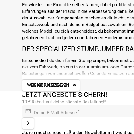
Entwickler ihre Produkte selber fahren, dabei profitierst
Erfahrungen aus der Praxis in die Verbesserung der Bik
der Auswahl der Komponenten machen es dir leicht, da
Einsatzzweck und nach deinem Budget auszuwählen. Bei 
welches Modell du dich entscheidest, du bekommst imm
gefahrenen Trail und jedem überfahrenen Hindernis imm
DER SPECIALIZED STUMPJUMPER R
Entscheidest du dich für ein Stumpjumper, bekommst du
aktivem Fahrwerk, ob nun in der Aluminium- oder Carbon
Belastungen von anspruchsvollen Gelände Einsätzen ausg
Kontrolle und spielerisches Handling. Für eine cleane O
WENIGER ANZEIGEN
MEHR ANZEIGEN
verlegt. Ein Highlight und Alleinstellungsmerkmal der S
den Rahmen integriertes Werkzeugfach. Diese professio
JETZT ANGEBOTE SICHERN!
und provisorische Lösungen zu verschandeln, macht die L
10 € Rabatt auf deine nächste Bestellung!³
an.
*
Deine E-Mail Adresse
DIE SPECIALIZED STUMPJUMPER K
Bei der Auswahl der technischen Ausstattung ist man vo
Ja, ich möchte regelmäßig den Newsletter mit wichtigen