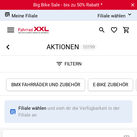
Big Bike Sale - bis zu 50% Rabatt ⁴
Meine Filiale
Filiale wählen
AKTIONEN
10199
Sortieren nach
FILTERN
RELEVANZ
BESTSELLER
ERSPARNIS IN %
N
BMX FAHRRÄDER UND ZUBEHÖR
E-BIKE ZUBEHÖR
Filiale wählen
und sieh dir die Verfügbarkeit in der
Filiale an