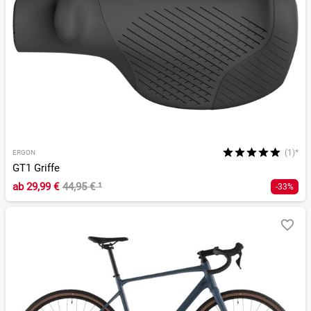
(1)*
ERGON
GT1 Griffe
ab
29,99 €
44,95 €
¹
-33%