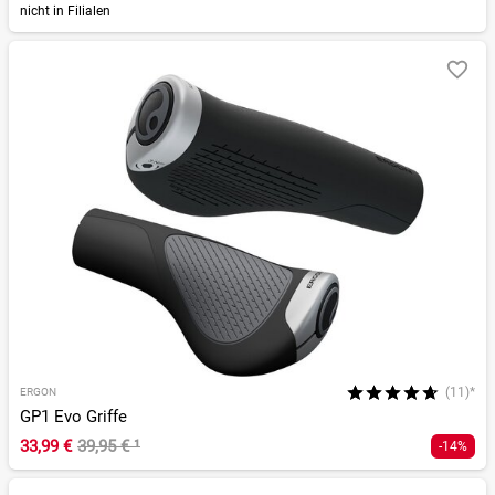
nicht in Filialen
(11)*
ERGON
GP1 Evo Griffe
33,99 €
39,95 €
¹
-14%