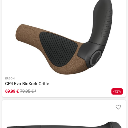
ERGON
GP4 Evo BioKork Griffe
69,99 €
79,95 €
¹
-12%