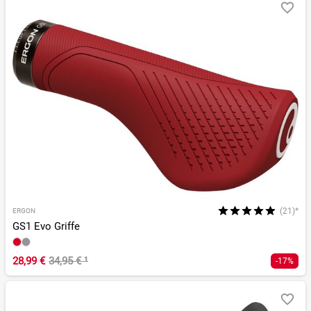
(21)*
ERGON
GS1 Evo Griffe
28,99 €
34,95 €
¹
-17%