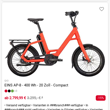
QIO
EINS AP-8 - 400 Wh - 20 Zoll - Compact
+3
ab
2.799,99 €
3.299,- €
²
-15%
•
Versand verfügbar
•
Varianten in ###branch### verfügbar
•
In
###branch### nicht verfügbar
•
Varianten in Filialen verfügbar
•
Varianten