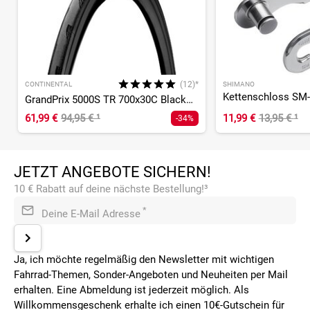
(12)*
CONTINENTAL
SHIMANO
GrandPrix 5000S TR 700x30C BlackChili Compound Vectran Break
61,99 €
94,95 €
¹
11,99 €
13,95 €
¹
-34%
JETZT ANGEBOTE SICHERN!
10 € Rabatt auf deine nächste Bestellung!³
*
Deine E-Mail Adresse
Ja, ich möchte regelmäßig den Newsletter mit wichtigen
Fahrrad-Themen, Sonder-Angeboten und Neuheiten per Mail
erhalten. Eine Abmeldung ist jederzeit möglich. Als
Willkommensgeschenk erhalte ich einen 10€-Gutschein für