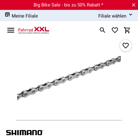
Big Bike Sale - bis zu 50% Rabatt ⁴
Meine Filiale
Filiale wählen