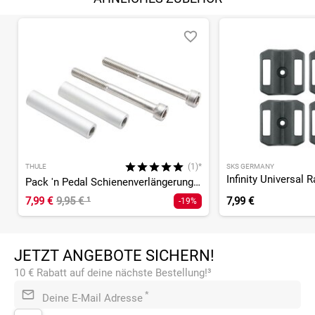
(1)*
THULE
SKS GERMANY
Pack 'n Pedal Schienenverlängerungsset
7,99 €
9,95 €
¹
7,99 €
-19%
JETZT ANGEBOTE SICHERN!
10 € Rabatt auf deine nächste Bestellung!³
*
Deine E-Mail Adresse