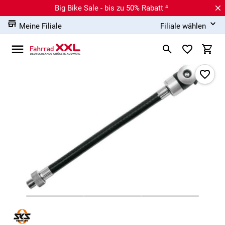
Big Bike Sale - bis zu 50% Rabatt ⁴
Meine Filiale
Filiale wählen