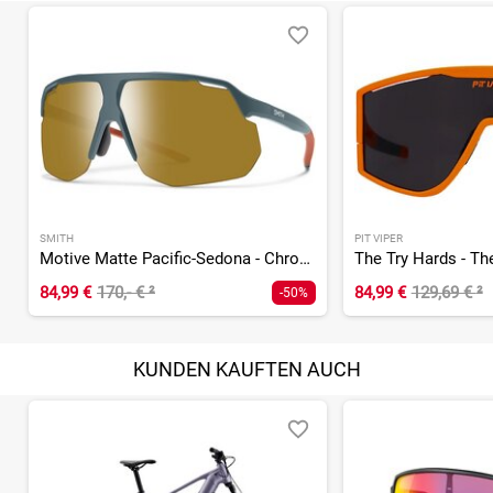
SMITH
PIT VIPER
Motive Matte Pacific-Sedona - ChromaPop Bronze Mirror
The Try Hards - T
84,99 €
170,- €
²
84,99 €
129,69 €
²
-50%
KUNDEN KAUFTEN AUCH