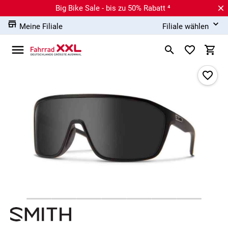
Big Bike Sale - bis zu 50% Rabatt ⁴
Meine Filiale
Filiale wählen