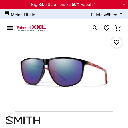
Big Bike Sale - bis zu 50% Rabatt ⁴
Meine Filiale
Filiale wählen