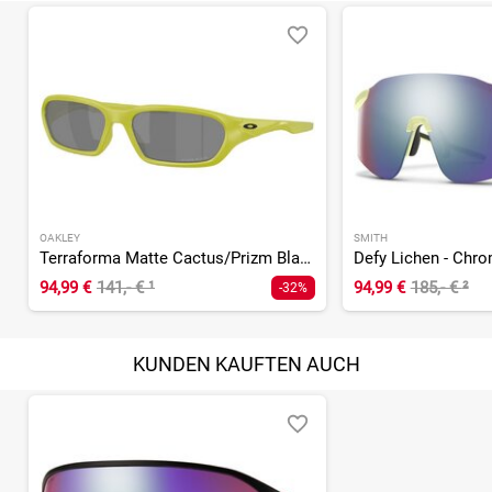
OAKLEY
SMITH
Terraforma Matte Cactus/Prizm Black
94,99 €
141,- €
¹
94,99 €
185,- €
²
-32%
KUNDEN KAUFTEN AUCH