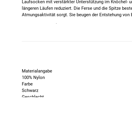
Laufsocken mit verstärkter Unterstützung im Knöchel- un
längeren Läufen reduziert. Die Ferse und die Spitze be
Atmungsaktivität sorgt. Sie beugen der Entstehung von 
Technische Details
100% in Spanien hergestellt.
Material: Polyester (Coolmax®) und Nylon
Atmungsaktives Netzmaterial, das die thermische 
Leitet effektiv Feuchtigkeit vom Körper ab und tro
Außergewöhnlich weiche Haptik
Materialangabe
100% Nylon
Farbe
Pflegehinweise
Schwarz
Maschinenwäsche 30ºC
Geschlecht
Nicht im Trockner trocknen
Unisex
Nicht bleichen
Marke
Mildes Waschmittel verwenden
SPORCKS
Mit ähnlichen Farben waschen
Saison
2025