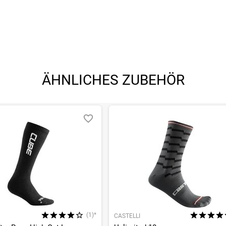
angegebenen- und den verbauten Komponenten bei Fahrrädern komm
angegebenen- und den verbauten Komponenten bei Fahrrädern komm
ÄHNLICHES ZUBEHÖR
(1)*
CASTELLI