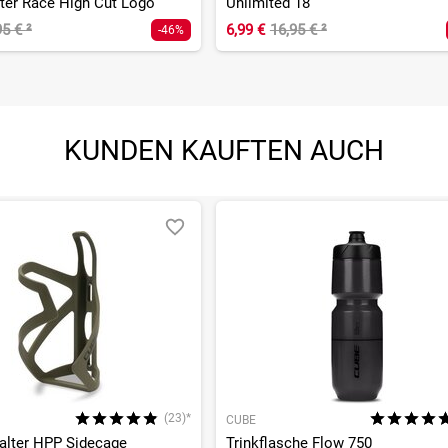
ter Race High Cut Logo
Unlimited 18
95 €
²
6,99 €
16,95 €
²
-46%
KUNDEN KAUFTEN AUCH
(23)*
CUBE
alter HPP Sidecage
Trinkflasche Flow 750