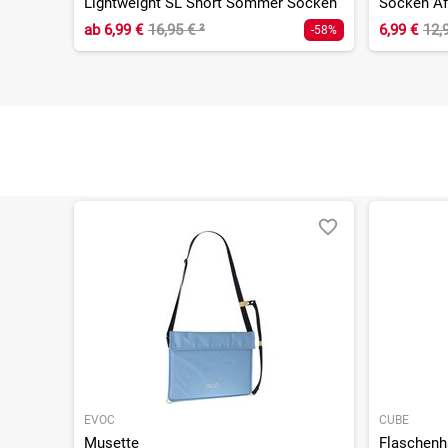
Lightweight SL Short Sommer Socken
Socken Af
ab
6,99 €
16,95 €
²
6,99 €
12,
-58%
EVOC
CUBE
Musette
Flaschenh