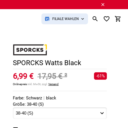
FILIALE WÄHLEN
SPORCKS Watts Black
6,99 €
17,95 €
²
-61%
Onlinepreis
inkl. MwSt, zzgl.
Versand
Farbe:
Schwarz
|
black
Größe: 38-40 (S)