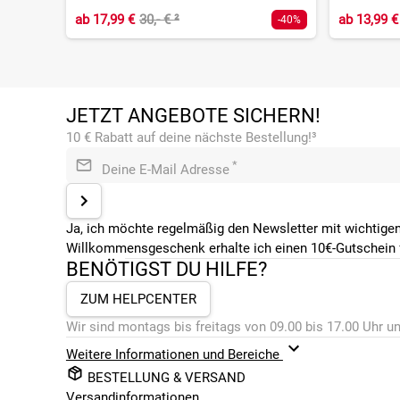
ab
17,99 €
30,- €
²
ab
13,99 €
-40%
JETZT ANGEBOTE SICHERN!
10 € Rabatt auf deine nächste Bestellung!³
*
Deine E-Mail Adresse
Ja, ich möchte regelmäßig den Newsletter mit wichtigen
Willkommensgeschenk erhalte ich einen 10€-Gutschein f
BENÖTIGST DU HILFE?
ZUM HELPCENTER
Wir sind montags bis freitags von 09.00 bis 17.00 Uhr un
Weitere Informationen und Bereiche
BESTELLUNG & VERSAND
Versandinformationen