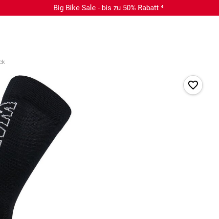
Big Bike Sale - bis zu 50% Rabatt ⁴
ck