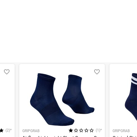
en kann. Einen Fehler gefunden?
Hier melden.
en kann. Einen Fehler gefunden?
Hier melden.
(2)*
(1)*
GRIPGRAB
GRIPGRAB