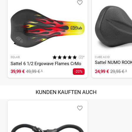
(2)*
SQLAB
CUBE ACID
Sattel NUMO ROOK
Sattel 6 1/2 Ergowave Flames CrMo
39,99 €
49,99 €
¹
24,99 €
29,95 €
¹
-20%
KUNDEN KAUFTEN AUCH