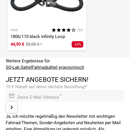
(5)*
ABUS
1806/110 black Infinity Loop
44,99 €
59,95 €
¹
-24%
Weitere Ergebnisse für:
SQ-Lab Sattel
Fahrradsättel ergonomisch
JETZT ANGEBOTE SICHERN!
10 € Rabatt auf deine nächste Bestellung!³
*
Deine E-Mail Adresse
Ja, ich möchte regelmäßig den Newsletter mit wichtigen
Fahrrad-Themen, Sonder-Angeboten und Neuheiten per Mail
erhalten. Eine Abmeldung ist jederzeit möglich. Als