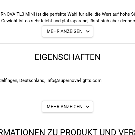
RNOVA TL3 MINI ist die perfekte Wahl für alle, die Wert auf hohe Si
icht ist es sehr leicht und platzsparend, lässt sich aber dennoch 
gen Größe für eine extrem hohe Leucht dichte und eine weithin sic
MEHR ANZEIGEN
schützt die Technik zuverlässig. Das Rücklicht ist mit allen gäng
EIGENSCHAFTEN
esign
ht
räger
hte
elfingen, Deutschland, info@supernova-lights.com
hohem Wiedererkennungswert
igen Schutz der Technik
MEHR ANZEIGEN
RMATIONEN ZU PRODUKT UND VE