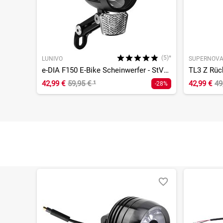
(5)*
LUNIVO
SUPERNOV
e-DIA F150 E-Bike Scheinwerfer - StVZO
42,99 €
59,95 €
¹
42,99 €
49
-28%