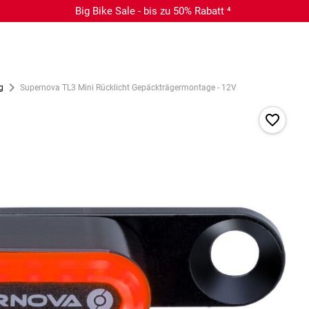
Big Bike Sale - bis zu 50% Rabatt ⁴
g
Supernova TL3 Mini Rücklicht Gepäckträgermontage - 12V