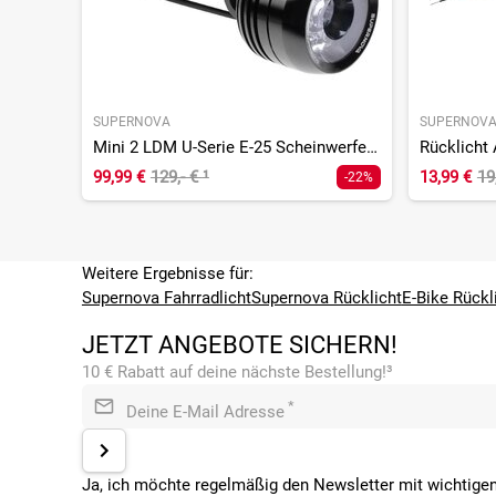
SUPERNOVA
SUPERNOV
Mini 2 LDM U-Serie E-25 Scheinwerfer - StVZO
99,99 €
129,- €
¹
13,99 €
19
-22%
Weitere Ergebnisse für:
Supernova Fahrradlicht
Supernova Rücklicht
E-Bike Rückl
JETZT ANGEBOTE SICHERN!
10 € Rabatt auf deine nächste Bestellung!³
*
Deine E-Mail Adresse
Ja, ich möchte regelmäßig den Newsletter mit wichtigen