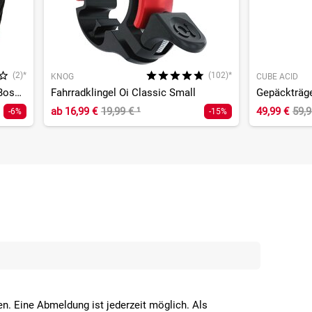
(2)*
(102)*
KNOG
CUBE ACID
Anschlusskabel für Tail Light an Bosch Gen. 1-4
Fahrradklingel Oi Classic Small
Gepäckträge
ab
16,99 €
19,99 €
¹
49,99 €
59,
-6%
-15%
n. Eine Abmeldung ist jederzeit möglich. Als