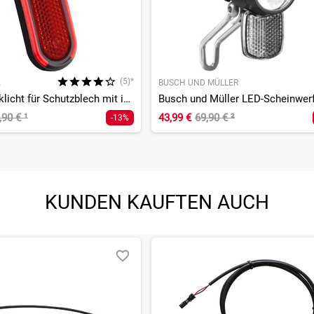
(5)*
A
BUSCH UND MÜLLER
TL3 Z Rücklicht für Schutzblech mit integriertem Z-Reflektor
,90 €
¹
43,99 €
69,90 €
²
-13%
KUNDEN KAUFTEN AUCH