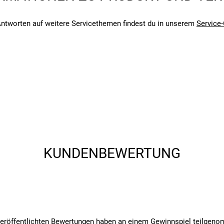
angegebenen- und den verbauten Komponenten bei Fahrrädern komm
angegebenen- und den verbauten Komponenten bei Fahrrädern komm
ntworten auf weitere Servicethemen findest du in unserem
Service-
KUNDENBEWERTUNG
veröffentlichten Bewertungen haben an einem Gewinnspiel teilgen