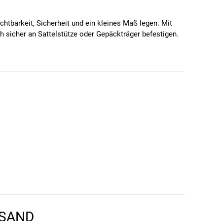
chtbarkeit, Sicherheit und ein kleines Maß legen. Mit
sicher an Sattelstütze oder Gepäckträger befestigen.
htbare, homogene Lichtsignatur mit hohem Wieder-
igen Antrieben kompatibel.
RSAND