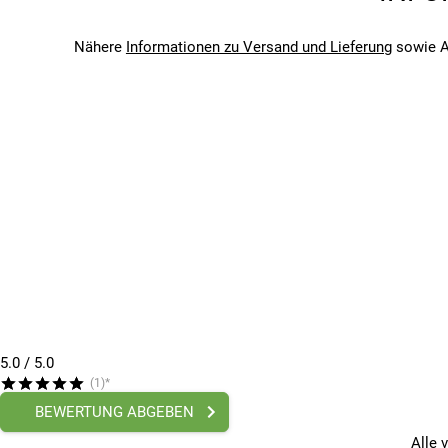
Bitte beachte, dass es zu Abweichungen zwischen den 
Bitte beachte, dass es zu Abweichungen zwischen den 
Nähere
Informationen zu Versand und Lieferung
sowie A
5.0
/ 5.0
(1)*
BEWERTUNG ABGEBEN
Alle 