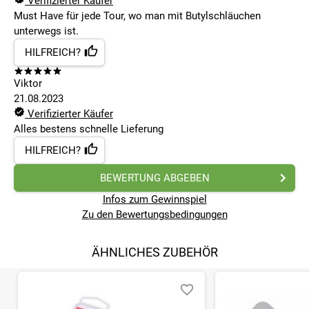
Verifizierter Käufer
E-Mail: info@tiptop.de
Must Have für jede Tour, wo man mit Butylschläuchen
https://rema-tiptop.de/
unterwegs ist.
HILFREICH?
Viktor
21.08.2023
Verifizierter Käufer
Alles bestens schnelle Lieferung
HILFREICH?
BEWERTUNG ABGEBEN
Infos zum Gewinnspiel
Zu den Bewertungsbedingungen
ÄHNLICHES ZUBEHÖR