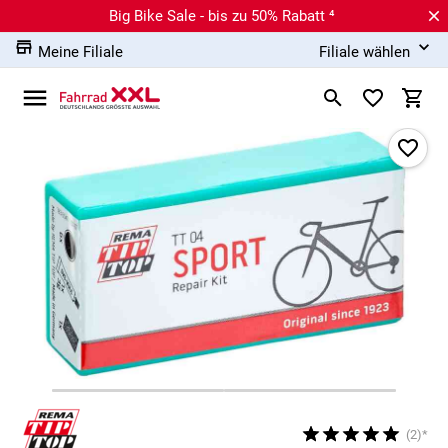
Big Bike Sale - bis zu 50% Rabatt ⁴
Meine Filiale
Filiale wählen
(2)*