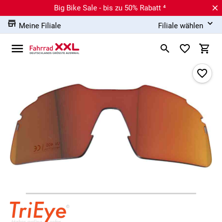
Big Bike Sale - bis zu 50% Rabatt ⁴
Meine Filiale
Filiale wählen