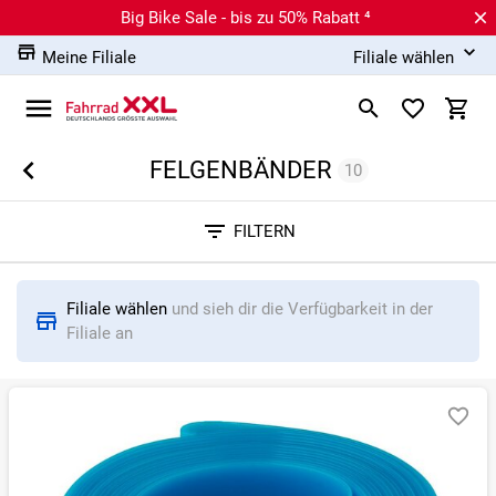
Big Bike Sale - bis zu 50% Rabatt ⁴
Meine Filiale
Filiale wählen
FELGENBÄNDER
10
Sortieren nach
FILTERN
RELEVANZ
BESTSELLER
ERSPARNIS IN %
N
Filiale wählen
und sieh dir die Verfügbarkeit in der
Filiale an