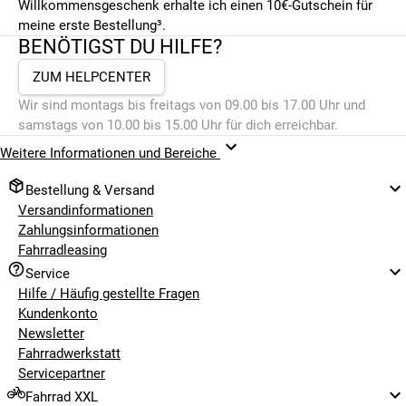
Willkommensgeschenk erhalte ich einen 10€-Gutschein für
meine erste Bestellung³.
BENÖTIGST DU HILFE?
ZUM HELPCENTER
Wir sind montags bis freitags von 09.00 bis 17.00 Uhr und
samstags von 10.00 bis 15.00 Uhr für dich erreichbar.
Weitere Informationen und Bereiche
Bestellung & Versand
Versandinformationen
Zahlungsinformationen
Fahrradleasing
Service
Hilfe / Häufig gestellte Fragen
Kundenkonto
Newsletter
Fahrradwerkstatt
Servicepartner
Fahrrad XXL