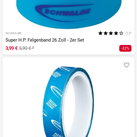
(1)*
SCHWALBE
Super H.P. Felgenband 26 Zoll - 2er Set
3,99 €
5,90 €
²
-32%