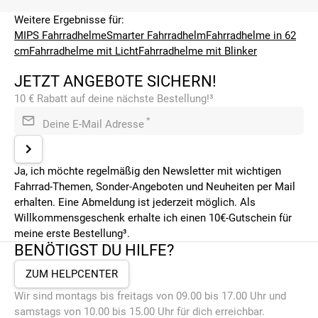
Weitere Ergebnisse für:
MIPS Fahrradhelme
Smarter Fahrradhelm
Fahrradhelme in 62
cm
Fahrradhelme mit Licht
Fahrradhelme mit Blinker
JETZT ANGEBOTE SICHERN!
10 € Rabatt auf deine nächste Bestellung!³
*
Deine E-Mail Adresse
Ja, ich möchte regelmäßig den Newsletter mit wichtigen
Fahrrad-Themen, Sonder-Angeboten und Neuheiten per Mail
erhalten. Eine Abmeldung ist jederzeit möglich. Als
Willkommensgeschenk erhalte ich einen 10€-Gutschein für
meine erste Bestellung³.
BENÖTIGST DU HILFE?
ZUM HELPCENTER
Wir sind montags bis freitags von 09.00 bis 17.00 Uhr und
samstags von 10.00 bis 15.00 Uhr für dich erreichbar.