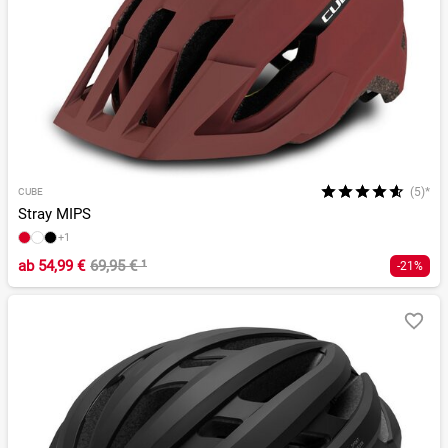
(5)*
CUBE
Stray MIPS
+1
ab
54,99 €
69,95 €
¹
-21%