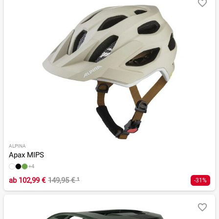
ALPINA
Apax MIPS
+4
ab
102,99 €
149,95 €
¹
-31%