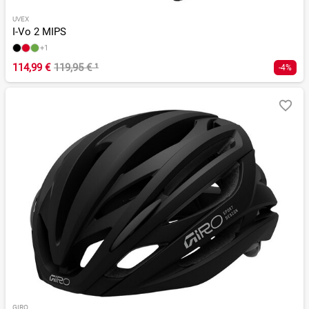
UVEX
I-Vo 2 MIPS
+1
114,99 €
119,95 €
¹
-4%
GIRO