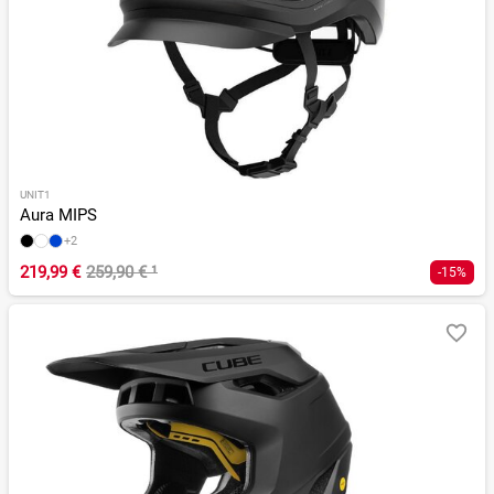
UNIT1
Aura MIPS
+2
219,99 €
259,90 €
¹
-15%