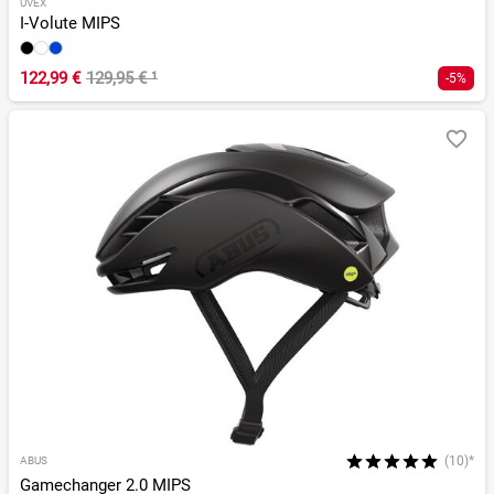
UVEX
I-Volute MIPS
122,99 €
129,95 €
¹
-5%
(10)*
ABUS
Gamechanger 2.0 MIPS