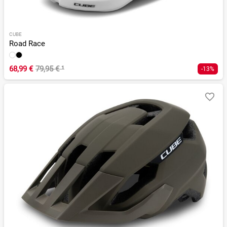
CUBE
Road Race
68,99 €
79,95 €
¹
-13%