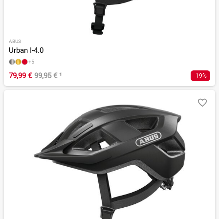
ABUS
Urban I-4.0
+5
79,99 €
99,95 €
¹
-19%