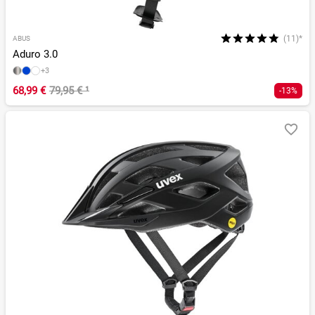
(11)*
ABUS
Aduro 3.0
+3
68,99 €
79,95 €
¹
-13%