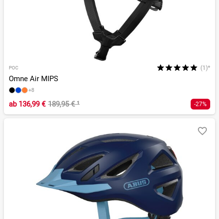
(1)*
POC
Omne Air MIPS
+8
ab
136,99 €
189,95 €
¹
-27%