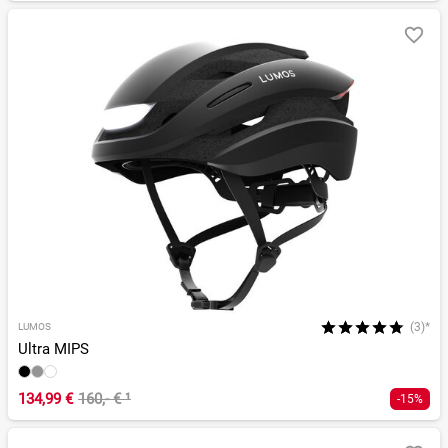
(3)*
LUMOS
Ultra MIPS
134,99 €
160,- €
¹
-15%