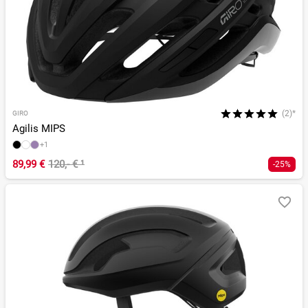
(2)*
GIRO
Agilis MIPS
+1
89,99 €
120,- €
¹
-25%