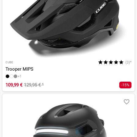
(3)*
CUBE
Trooper MIPS
+1
109,99 €
129,95 €
¹
-15%