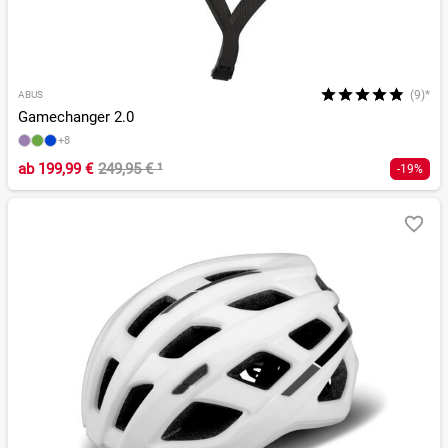
(9)*
ABUS
Gamechanger 2.0
+8
ab
199,99 €
249,95 €
¹
-19%