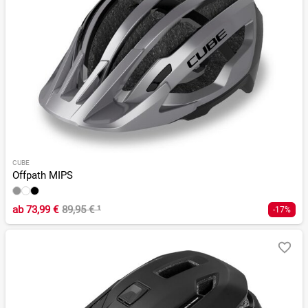
CUBE
Offpath MIPS
ab
73,99 €
89,95 €
¹
-17%