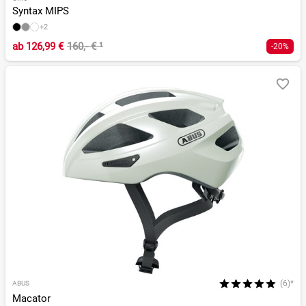
Syntax MIPS
+2
ab
126,99 €
160,- €
¹
-20%
(6)*
ABUS
Macator