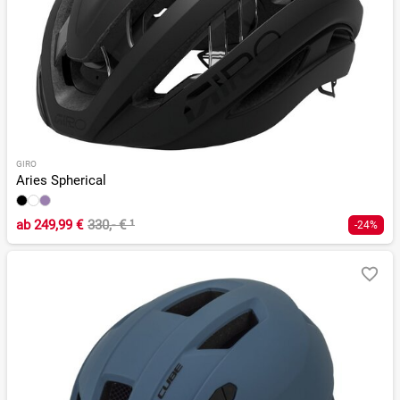
GIRO
Aries Spherical
ab
249,99 €
330,- €
¹
-24%