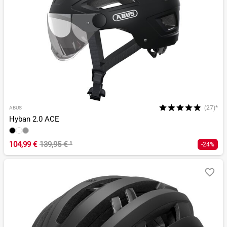
(27)*
ABUS
Hyban 2.0 ACE
104,99 €
139,95 €
¹
-24%