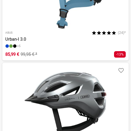
(24)*
ABUS
Urban-I 3.0
+5
85,99 €
99,95 €
²
-13%