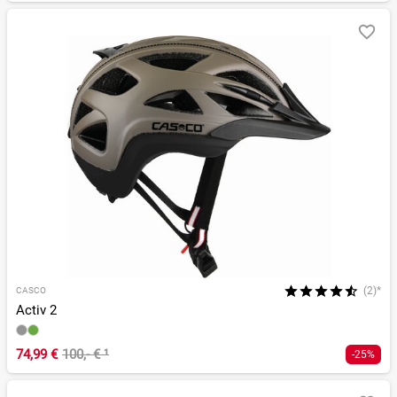
(2)*
CASCO
Activ 2
74,99 €
100,- €
¹
-25%