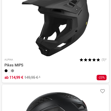
(5)*
ALPINA
Pikes MIPS
ab
114,99 €
149,95 €
¹
-23%