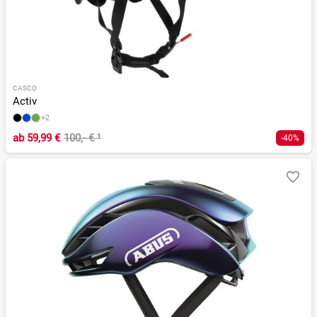
CASCO
Activ
+2
ab
59,99 €
100,- €
¹
-40%