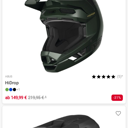
(5)*
ABUS
HiDrop
+1
ab
149,99 €
219,95 €
¹
-31%