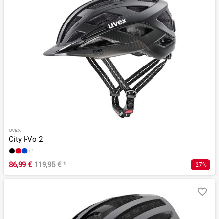
UVEX
City I-Vo 2
+1
86,99 €
119,95 €
¹
-27%