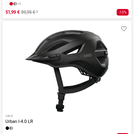
+5
51,99 €
59,95 €
¹
-13%
ABUS
Urban I-4.0 LR