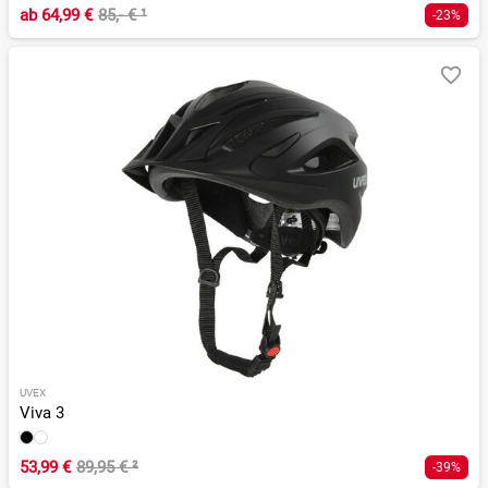
ab
64,99 €
85,- €
¹
-23%
UVEX
Viva 3
53,99 €
89,95 €
²
-39%