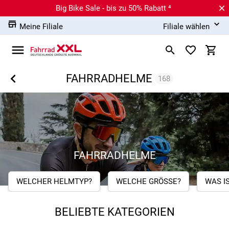
Big Bike Sale - bis zu 50% Rabatt ⁴
Meine Filiale
Filiale wählen
FAHRRADHELME
168
FAHRRADHELME
WELCHER HELMTYP?
WELCHE GRÖSSE?
WAS I
BELIEBTE KATEGORIEN