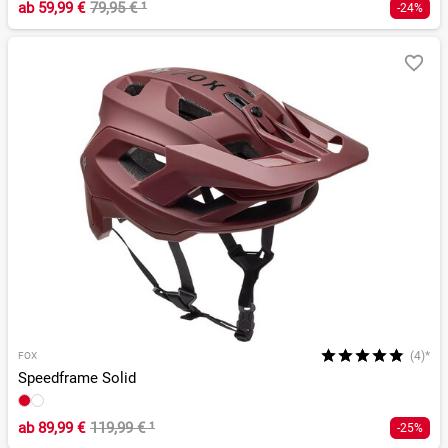
ab
59,99 €
79,95 €
¹
-24%
(4)*
FOX
Speedframe Solid
ab
89,99 €
119,99 €
¹
-25%