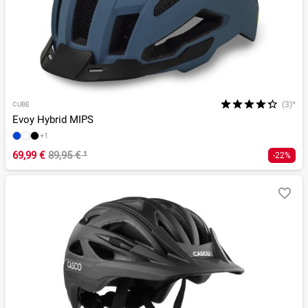
(3)*
CUBE
Evoy Hybrid MIPS
+1
69,99 €
89,95 €
¹
-22%