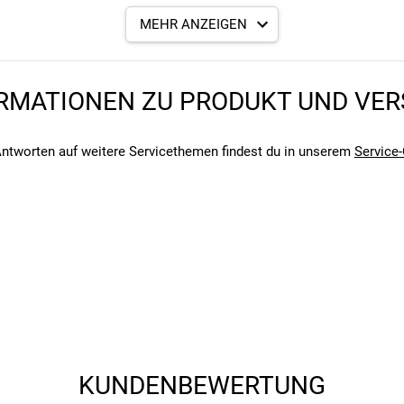
al-Öffnung und festem Schlauchanschluss
MEHR ANZEIGEN
ugriff
mungsaktivem Mesh
rial
RMATIONEN ZU PRODUKT UND VE
ntworten auf weitere Servicethemen findest du in unserem
Service-
angegebenen- und den verbauten Komponenten bei Fahrrädern komm
angegebenen- und den verbauten Komponenten bei Fahrrädern komm
KUNDENBEWERTUNG