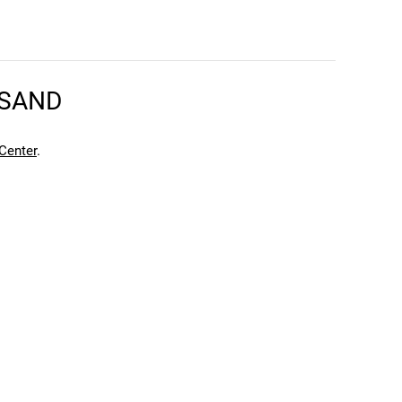
RSAND
Center
.
en kann. Einen Fehler gefunden?
Hier melden.
en kann. Einen Fehler gefunden?
Hier melden.