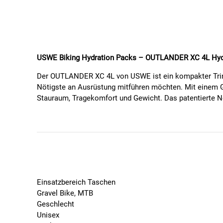
USWE Biking Hydration Packs – OUTLANDER XC 4L Hyd
Der OUTLANDER XC 4L von USWE ist ein kompakter Trinkr
Nötigste an Ausrüstung mitführen möchten. Mit einem Ge
Stauraum, Tragekomfort und Gewicht. Das patentierte 
Bewegungen.
Für schnelle Touren mit zusätzlichem Stauraum
Die atmungsaktiven Schulter- und Brustgurte aus weiche
hohen Tragekomfort – auch bei anstrengenden, schweiß
Energieversorgung.
Einsatzbereich Taschen
Features:
Gravel Bike, MTB
Geschlecht
NDM 1.0 Harness – patentiertes 4-Punkt-Tragesyste
Unisex
Gesamtvolumen: 4 Liter