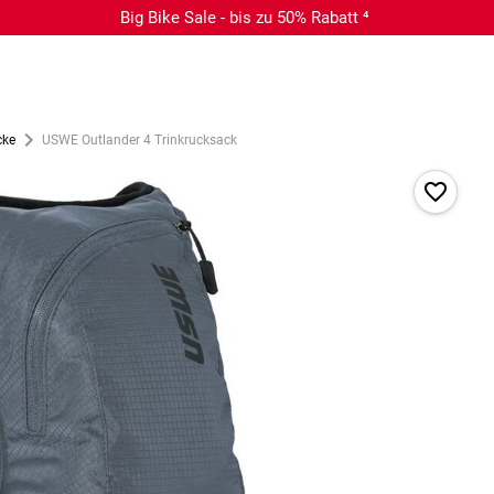
Big Bike Sale - bis zu 50% Rabatt ⁴
cke
USWE Outlander 4 Trinkrucksack