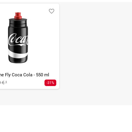
he Fly Coca Cola - 550 ml
9 €
¹
-31%