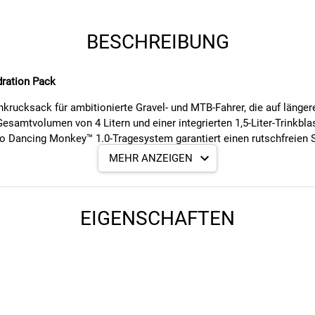
BESCHREIBUNG
ration Pack
ucksack für ambitionierte Gravel- und MTB-Fahrer, die auf längere
samtvolumen von 4 Litern und einer integrierten 1,5-Liter-Trinkbl
No Dancing Monkey™ 1.0-Tragesystem garantiert einen rutschfreien
MEHR ANZEIGEN
m Mesh sorgen für optimalen Sitz und beste Belüftung. Der leichte,
EIGENSCHAFTEN
treibenden Rides. Zusätzliche Fächer ermöglichen die Mitnahme v
m für sicheren, rutschfreien Sitz