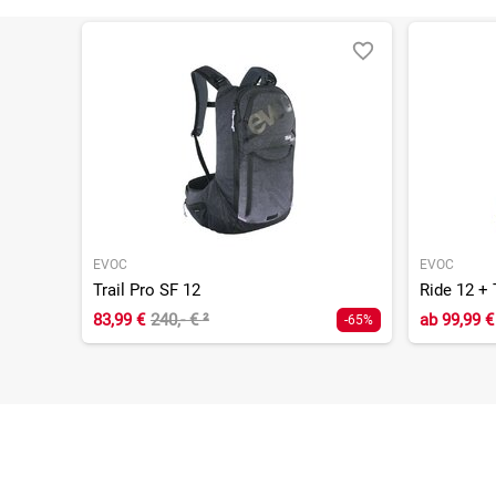
EVOC
EVOC
Trail Pro SF 12
Ride 12 + 
83,99 €
240,- €
²
ab
99,99 €
-65%