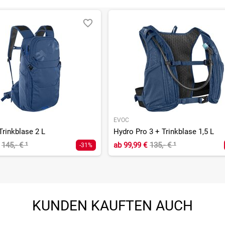
EVOC
Trinkblase 2 L
Hydro Pro 3 + Trinkblase 1,5 L
145,- €
¹
ab
99,99 €
135,- €
¹
-31%
KUNDEN KAUFTEN AUCH