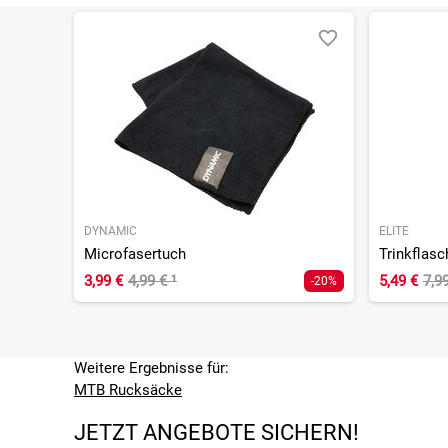
DYNAMIC
ELITE
Microfasertuch
Trinkflasc
3,99 €
4,99 €
¹
5,49 €
7,9
-20%
Weitere Ergebnisse für:
MTB Rucksäcke
JETZT ANGEBOTE SICHERN!