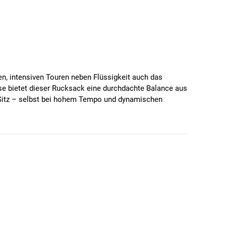
n, intensiven Touren neben Flüssigkeit auch das
ase bietet dieser Rucksack eine durchdachte Balance aus
 Sitz – selbst bei hohem Tempo und dynamischen
 ergonomische Aufbau und das luftige Rückenteil bieten
on Schlüssel, Smartphone, Handschuhen oder