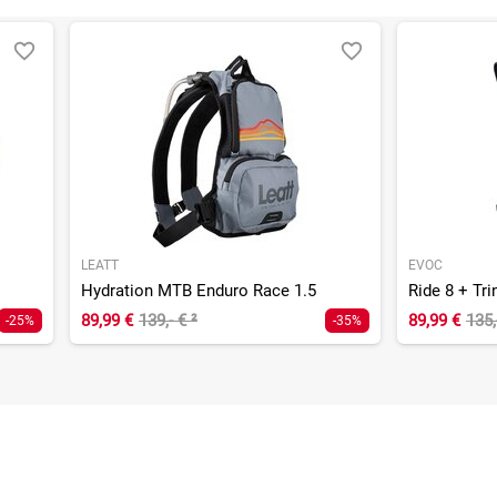
LEATT
EVOC
Hydration MTB Enduro Race 1.5
Ride 8 + Tri
89,99 €
139,- €
²
89,99 €
135,
-25%
-35%