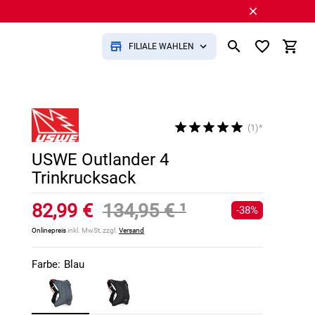
FILIALE WÄHLEN
(1)*
USWE Outlander 4
Trinkrucksack
82,99 €
134,95 €
¹
-38%
Onlinepreis
inkl. MwSt, zzgl.
Versand
Farbe:
Blau