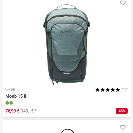
(1)*
VAUDE
Moab 15 II
76,99 €
140,- €
²
-45%