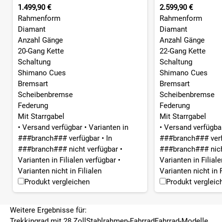
1.499,90 €
2.599,90 €
Rahmenform
Rahmenform
Diamant
Diamant
Anzahl Gänge
Anzahl Gänge
20-Gang Kette
22-Gang Kette
Schaltung
Schaltung
Shimano Cues
Shimano Cues
Bremsart
Bremsart
Scheibenbremse
Scheibenbremse
Federung
Federung
Mit Starrgabel
Mit Starrgabel
•
Versand verfügbar
•
Varianten in
•
Versand verfügb
###branch### verfügbar
•
In
###branch### ver
###branch### nicht verfügbar
•
###branch### nich
Varianten in Filialen verfügbar
•
Varianten in Filial
Varianten nicht in Filialen
Varianten nicht in F
Produkt vergleichen
Produkt vergleic
Weitere Ergebnisse für:
Trekkingrad mit 28 Zoll
Stahlrahmen-Fahrrad
Fahrrad-Modelle