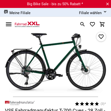
Big Bike Sale - bis zu 50% Rabatt ⁴
Meine Filiale
Filiale wählen
(3)*
VSF Fahrradmanufaktur T-700 Cues - 28 Zoll -