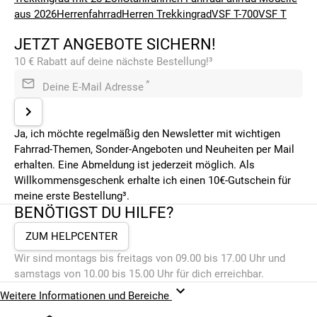
aus 2026
Herrenfahrrad
Herren Trekkingrad
VSF T-700
VSF T
JETZT ANGEBOTE SICHERN!
10 € Rabatt auf deine nächste Bestellung!³
*
Deine E-Mail Adresse
Ja, ich möchte regelmäßig den Newsletter mit wichtigen
Fahrrad-Themen, Sonder-Angeboten und Neuheiten per Mail
erhalten. Eine Abmeldung ist jederzeit möglich. Als
Willkommensgeschenk erhalte ich einen 10€-Gutschein für
meine erste Bestellung³.
BENÖTIGST DU HILFE?
ZUM HELPCENTER
Wir sind montags bis freitags von 09.00 bis 17.00 Uhr und
samstags von 10.00 bis 15.00 Uhr für dich erreichbar.
Weitere Informationen und Bereiche