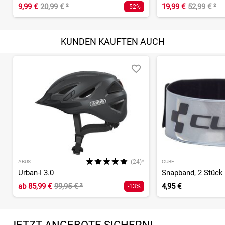
9,99 €
20,99 €
²
19,99 €
52,99 €
²
-52%
KUNDEN KAUFTEN AUCH
(24)*
ABUS
CUBE
Urban-I 3.0
Snapband, 2 Stück
ab
85,99 €
99,95 €
²
4,95 €
-13%