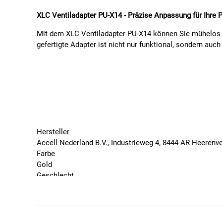
XLC Ventiladapter PU-X14 - Präzise Anpassung für Ihre
Mit dem XLC Ventiladapter PU-X14 können Sie mühelos e
gefertigte Adapter ist nicht nur funktional, sondern auc
Eigenschaften:
Material:
Hochwertiges Messing für Langlebigkeit 
Kompatibilität:
Perfekt zum Umwandeln von AV (Pu
Sichere Anwendung:
Ausgestattet mit einer Dichtun
Technische Daten:
Hersteller
Gewicht:
4 Gramm
Accell Nederland B.V., Industrieweg 4, 8444 AR Heerenv
Farbe:
Braun (Messing)
Farbe
Modellnummer:
PU-X14
Gold
Geschlecht
Lieferumfang:
Unisex
Marke
Ein einzelner Ventiladapter
XLC
Adapter auf Karte für einfache Handhabung und L
Saison