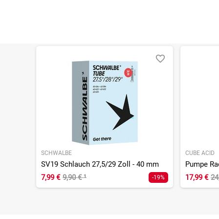
SCHWALBE
CUBE ACID
SV19 Schlauch 27,5/29 Zoll - 40 mm
Pumpe Ra
7,99 €
9,90 €
¹
17,99 €
24
-19%