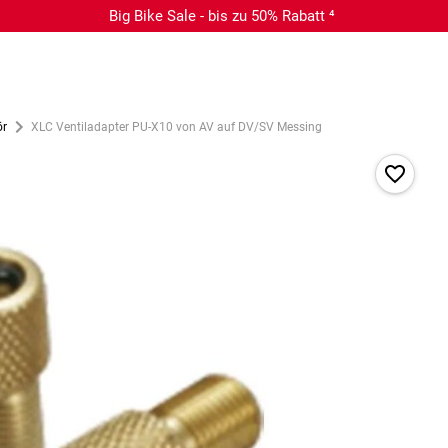
Big Bike Sale - bis zu 50% Rabatt ⁴
ör
XLC Ventiladapter PU-X10 von AV auf DV/SV Messing