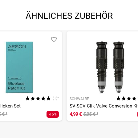
ÄHNLICHES ZUBEHÖR
(1)*
SCHWALBE
licken Set
SV-SCV Clik Valve Conversion Ki
5 €
¹
4,99 €
5,95 €
¹
-16%