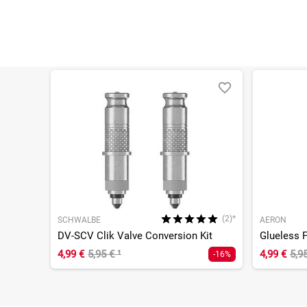
(2)*
SCHWALBE
AERON
DV-SCV Clik Valve Conversion Kit
Glueless F
4,99 €
5,95 €
¹
4,99 €
5,9
-16%