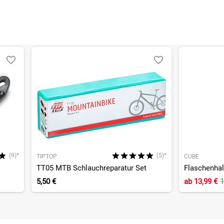
(9)*
(5)*
TIPTOP
CUBE
TT05 MTB Schlauchreparatur Set
Flaschenhal
5,50 €
ab
13,99 €
1