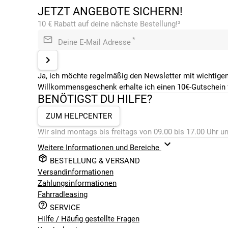
JETZT ANGEBOTE SICHERN!
10 € Rabatt auf deine nächste Bestellung!³
*
Deine E-Mail Adresse
Ja, ich möchte regelmäßig den Newsletter mit wichtigen
Willkommensgeschenk erhalte ich einen 10€-Gutschein f
BENÖTIGST DU HILFE?
ZUM HELPCENTER
Wir sind montags bis freitags von 09.00 bis 17.00 Uhr un
Weitere Informationen und Bereiche
BESTELLUNG & VERSAND
Versandinformationen
Zahlungsinformationen
Fahrradleasing
SERVICE
Hilfe / Häufig gestellte Fragen