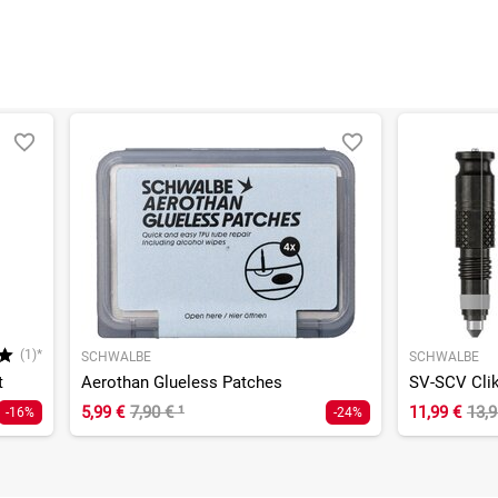
(1)*
SCHWALBE
SCHWALBE
t
Aerothan Glueless Patches
5,99 €
7,90 €
¹
11,99 €
13,
-16%
-24%