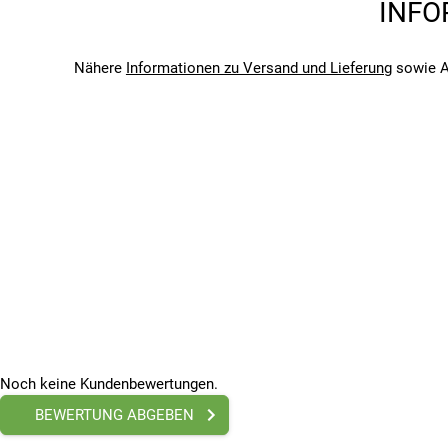
INFO
2026
Bitte beachte, dass es zu Abweichungen zwischen den 
Bitte beachte, dass es zu Abweichungen zwischen den 
Nähere
Informationen zu Versand und Lieferung
sowie A
Noch keine Kundenbewertungen.
BEWERTUNG ABGEBEN