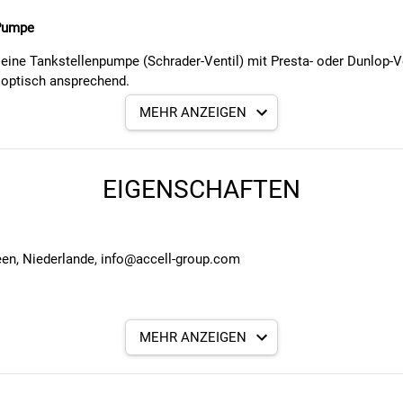
 Pumpe
ine Tankstellenpumpe (Schrader-Ventil) mit Presta- oder Dunlop-V
h optisch ansprechend.
MEHR ANZEIGEN
und Zuverlässigkeit.
mpe) auf DV/SV (Ventil).
EIGENSCHAFTEN
g, um Luftaustritt zu verhindern.
een, Niederlande, info@accell-group.com
MEHR ANZEIGEN
agerung