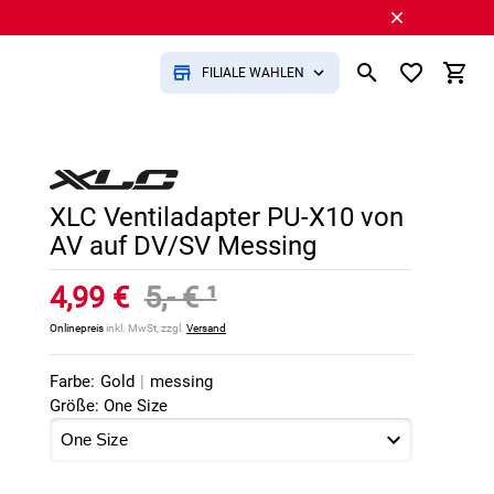
FILIALE WÄHLEN
XLC Ventiladapter PU-X10 von
AV auf DV/SV Messing
4,99 €
5,- €
¹
Onlinepreis
inkl. MwSt, zzgl.
Versand
Farbe:
Gold
|
messing
Größe: One Size