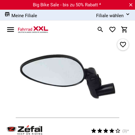
Big Bike Sale - bis zu 50% Rabatt ⁴
Meine Filiale
Filiale wählen
(3)*