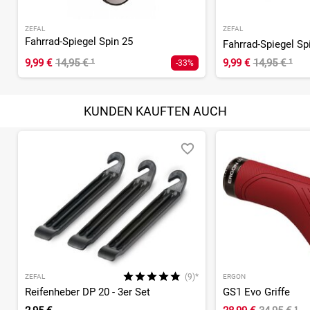
ZEFAL
ZEFAL
Fahrrad-Spiegel Spin 25
Fahrrad-Spiegel Sp
9,99 €
14,95 €
¹
9,99 €
14,95 €
¹
-33%
KUNDEN KAUFTEN AUCH
(9)*
ZEFAL
ERGON
Reifenheber DP 20 - 3er Set
GS1 Evo Griffe