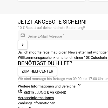
JETZT ANGEBOTE SICHERN!
10 € Rabatt auf deine nächste Bestellung!³
*
Deine E-Mail Adresse
Ja, ich möchte regelmäßig den Newsletter mit wichtigen
Willkommensgeschenk erhalte ich einen 10€-Gutschein f
BENÖTIGST DU HILFE?
ZUM HELPCENTER
Wir sind montags bis freitags von 09.00 bis 17.00 Uhr un
Weitere Informationen und Bereiche
BESTELLUNG & VERSAND
Versandinformationen
Zahlungsinformationen