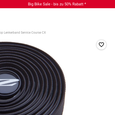
Big Bike Sale - bis zu 50% Rabatt ⁴
pp Lenkerband Service Course CX