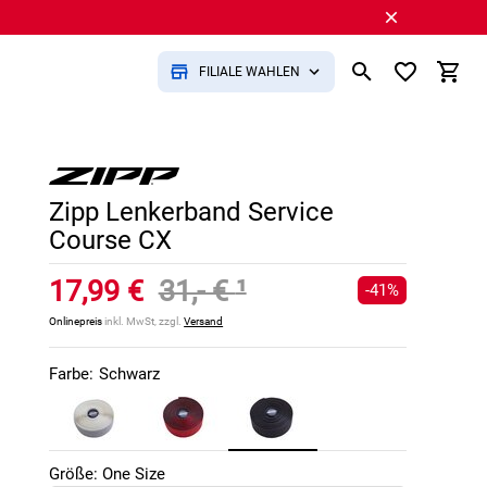
FILIALE WÄHLEN
Zipp Lenkerband Service
Course CX
17,99 €
31,- €
¹
-41%
Onlinepreis
inkl. MwSt, zzgl.
Versand
Farbe:
Schwarz
Größe: One Size