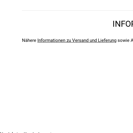
Saison
2026
Bitte beachte, dass es zu Abweichungen zwischen den 
INFO
Bitte beachte, dass es zu Abweichungen zwischen den 
Nähere
Informationen zu Versand und Lieferung
sowie A