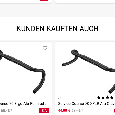
KUNDEN KAUFTEN AUCH
ZIPP
Service Course 70 Ergo Alu Rennrad Lenker - 31,8 mm
68,- €
¹
44,99 €
68,- €
¹
-33%