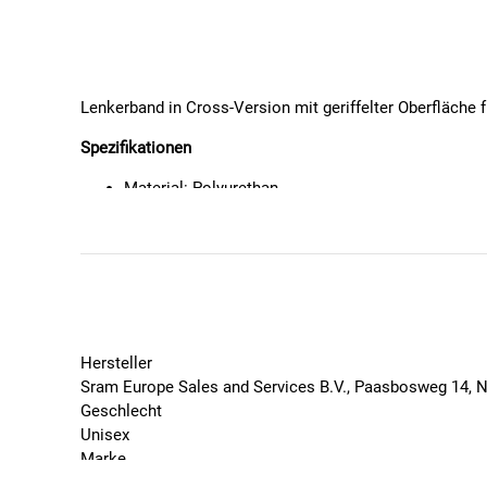
Lenkerband in Cross-Version mit geriffelter Oberfläche 
Spezifikationen
Material: Polyurethan
Selbstklebende Rückseite
Inkl. Endkappen
Hersteller
Sram Europe Sales and Services B.V., Paasbosweg 14, 
Geschlecht
Unisex
Marke
Zipp