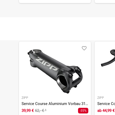
ZIPP
ZIPP
Service Course Aluminium Vorbau 31,8 mm/6°
39,99 €
62,- €
¹
ab
44,99 €
-35%