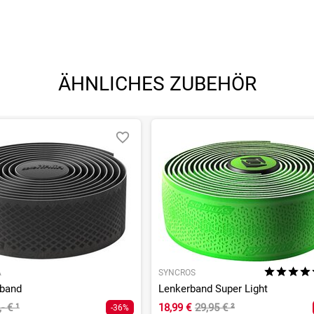
ÄHNLICHES ZUBEHÖR
A
SYNCROS
rband
Lenkerband Super Light
,- €
¹
18,99 €
29,95 €
²
-36%