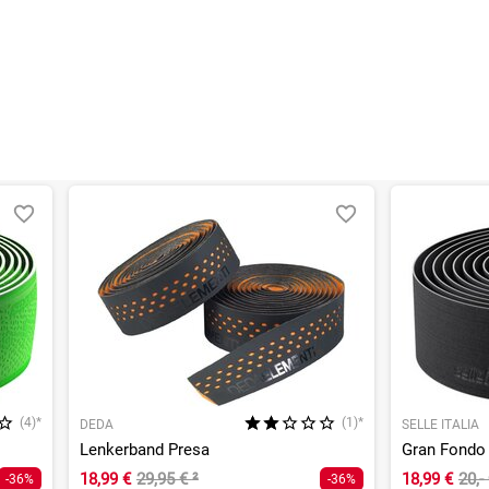
(4)*
(1)*
DEDA
SELLE ITALIA
Lenkerband Presa
Gran Fondo
18,99 €
29,95 €
²
18,99 €
20,-
-36%
-36%