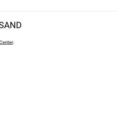
en kann. Einen Fehler gefunden?
Hier melden.
RSAND
en kann. Einen Fehler gefunden?
Hier melden.
Center
.