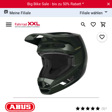
Big Bike Sale - bis zu 50% Rabatt ⁴
Meine Filiale
Filiale wählen
(5)*