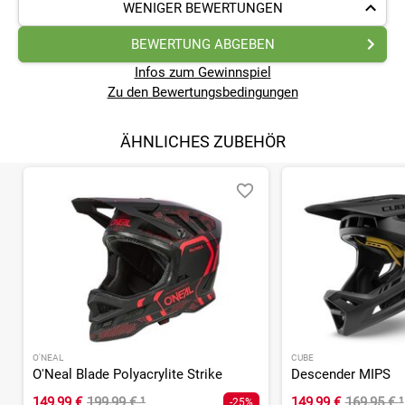
WENIGER BEWERTUNGEN
BEWERTUNG ABGEBEN
Infos zum Gewinnspiel
Zu den Bewertungsbedingungen
ÄHNLICHES ZUBEHÖR
O'NEAL
CUBE
O'Neal Blade Polyacrylite Strike
Descender MIPS
149,99 €
199,99 €
¹
149,99 €
169,95 €
¹
-25%