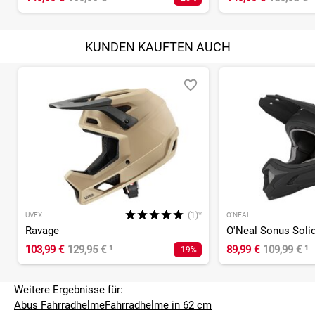
KUNDEN KAUFTEN AUCH
(1)*
UVEX
O'NEAL
Ravage
O'Neal Sonus Soli
103,99 €
129,95 €
¹
89,99 €
109,99 €
¹
-19%
Weitere Ergebnisse für:
Abus Fahrradhelme
Fahrradhelme in 62 cm