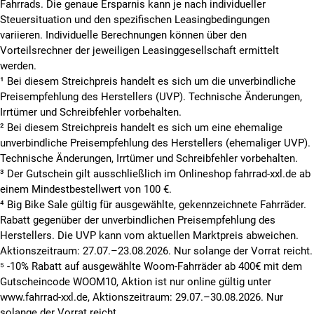
Fahrrads. Die genaue Ersparnis kann je nach individueller
Steuersituation und den spezifischen Leasingbedingungen
variieren. Individuelle Berechnungen können über den
Vorteilsrechner der jeweiligen Leasinggesellschaft ermittelt
werden.
¹ Bei diesem Streichpreis handelt es sich um die unverbindliche
Preisempfehlung des Herstellers (UVP). Technische Änderungen,
Irrtümer und Schreibfehler vorbehalten.
² Bei diesem Streichpreis handelt es sich um eine ehemalige
unverbindliche Preisempfehlung des Herstellers (ehemaliger UVP).
Technische Änderungen, Irrtümer und Schreibfehler vorbehalten.
³ Der Gutschein gilt ausschließlich im Onlineshop fahrrad-xxl.de ab
einem Mindestbestellwert von 100 €.
⁴ Big Bike Sale gültig für ausgewählte, gekennzeichnete Fahrräder.
Rabatt gegenüber der unverbindlichen Preisempfehlung des
Herstellers. Die UVP kann vom aktuellen Marktpreis abweichen.
Aktionszeitraum: 27.07.–23.08.2026. Nur solange der Vorrat reicht.
⁵ -10% Rabatt auf ausgewählte Woom-Fahrräder ab 400€ mit dem
Gutscheincode WOOM10, Aktion ist nur online gültig unter
www.fahrrad-xxl.de, Aktionszeitraum: 29.07.–30.08.2026. Nur
solange der Vorrat reicht.